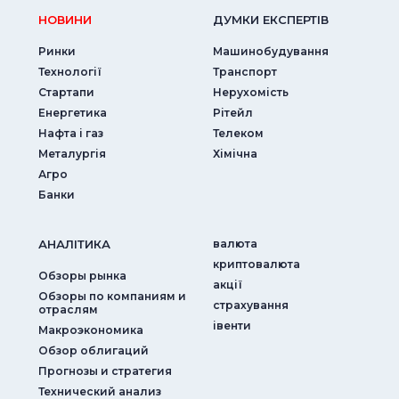
НОВИНИ
ДУМКИ ЕКСПЕРТIВ
Ринки
Машинобудування
Технології
Транспорт
Стартапи
Нерухомість
Енергетика
Рітейл
Нафта і газ
Телеком
Металургія
Хімічна
Агро
Банки
АНАЛIТИКА
валюта
криптовалюта
Обзоры рынка
акції
Обзоры по компаниям и
страхування
отраслям
iвенти
Макроэкономика
Обзор облигаций
Прогнозы и стратегия
Технический анализ