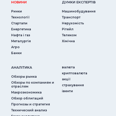
НОВИНИ
ДУМКИ ЕКСПЕРТIВ
Ринки
Машинобудування
Технології
Транспорт
Стартапи
Нерухомість
Енергетика
Рітейл
Нафта і газ
Телеком
Металургія
Хімічна
Агро
Банки
АНАЛIТИКА
валюта
криптовалюта
Обзоры рынка
акції
Обзоры по компаниям и
страхування
отраслям
iвенти
Макроэкономика
Обзор облигаций
Прогнозы и стратегия
Технический анализ