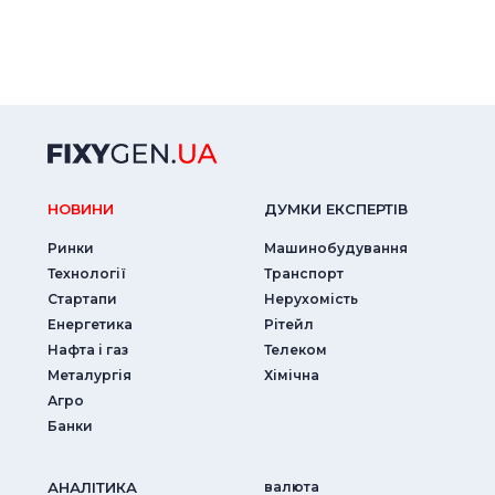
НОВИНИ
ДУМКИ ЕКСПЕРТIВ
Ринки
Машинобудування
Технології
Транспорт
Стартапи
Нерухомість
Енергетика
Рітейл
Нафта і газ
Телеком
Металургія
Хімічна
Агро
Банки
АНАЛIТИКА
валюта