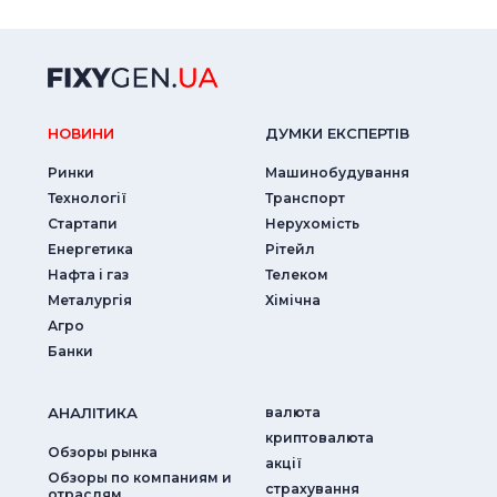
НОВИНИ
ДУМКИ ЕКСПЕРТIВ
Ринки
Машинобудування
Технології
Транспорт
Стартапи
Нерухомість
Енергетика
Рітейл
Нафта і газ
Телеком
Металургія
Хімічна
Агро
Банки
АНАЛIТИКА
валюта
криптовалюта
Обзоры рынка
акції
Обзоры по компаниям и
страхування
отраслям