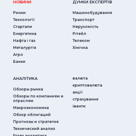
НОВИНИ
ДУМКИ ЕКСПЕРТIВ
Ринки
Машинобудування
Технології
Транспорт
Стартапи
Нерухомість
Енергетика
Рітейл
Нафта і газ
Телеком
Металургія
Хімічна
Агро
Банки
АНАЛIТИКА
валюта
криптовалюта
Обзоры рынка
акції
Обзоры по компаниям и
страхування
отраслям
iвенти
Макроэкономика
Обзор облигаций
Прогнозы и стратегия
Технический анализ
Forex аналитика