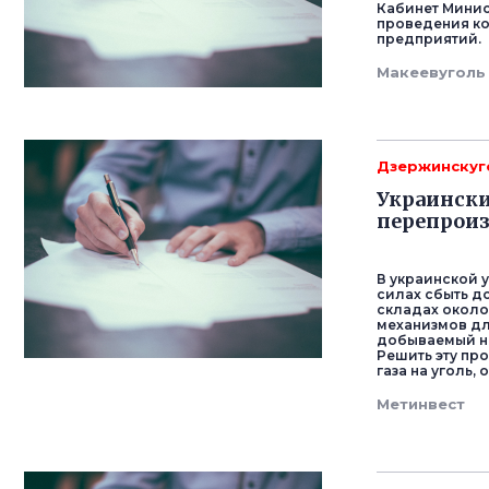
Кабинет Минис
проведения ко
предприятий.
Макеевуголь
Дзержинскуг
Украинск
перепрои
В украинской 
силах сбыть д
складах около
механизмов дл
добываемый на
Решить эту пр
газа на уголь,
Метинвест