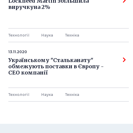
Lockheed Martin збільшила
виручкуна 2%
Технології
Наука
Технiка
13.11.2020
Українському "Стальканату"
обмежують поставки в Європу -
СЕО компанії
Технології
Наука
Технiка