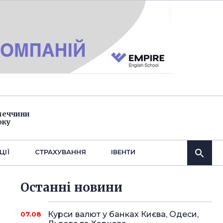
імеччини
оку
ЦІЇ
СТРАХУВАННЯ
IВЕНТИ
Останнi новини
Курси валют у банках Києва, Одеси,
07.08