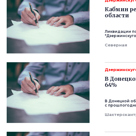
Дзержинскуг
Кабмин ре
области
Ликвидации по
"Дзержинскуго
Северная
Дзержинскуг
В Донецко
64%
В Донецкой об
с прошлогодни
Шахтерскант