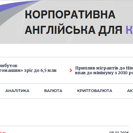
рибуток
Приплив мігрантів до Н
омашин» зріс до 6,5 млн
впав до мінімуму з 2010 р
АНАЛIТИКА
ВАЛЮТА
КРИПТОВАЛЮТА
АК
05.01.2016