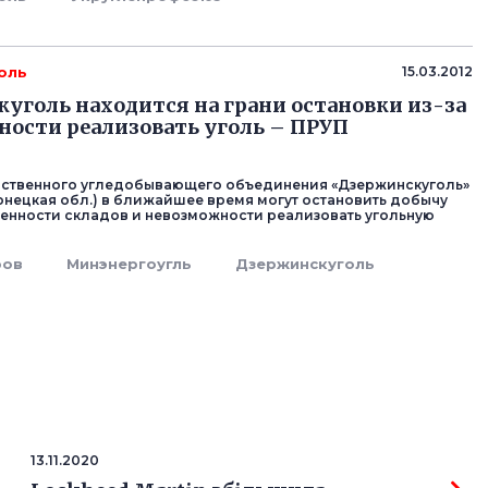
оль
15.03.2012
уголь находится на грани остановки из-за
ости реализовать уголь – ПРУП
рственного угледобывающего объединения «Дзержинскуголь»
онецкая обл.) в ближайшее время могут остановить добычу
женности складов и невозможности реализовать угольную
ров
Минэнергоугль
Дзержинскуголь
13.11.2020