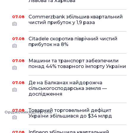
Львова та Харкова
Commerzbank збільшив квартальний
07.08
чистий прибуток у 1,9 раза
Citadele скоротив піврічний чистий
07.08
прибуток на 8%
Машини та транспорт забезпечили
07.08
понад 44% товарного імпорту України
Де на Балканах найдорожча
07.08
сільськогосподарська земля —
дослідження
Товарний торговельний дефіцит
07.08
Орджоникидзеуголь
України збільшився до $34 млрд
Infineon збільшила квартальний
07.08