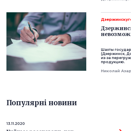
Дзержинскуг
Дзержинск
невозможн
Шахты госуда
(Дзержинск, Д
из-за перегру
продукцию.
Николай Аза
Популярнi новини
13.11.2020