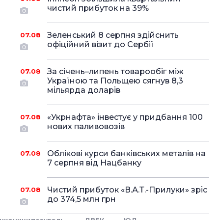
чистий прибуток на 39%
Зеленський 8 серпня здійснить
07.08
офіційний візит до Сербії
За січень–липень товарообіг між
07.08
Україною та Польщею сягнув 8,3
мільярда доларів
«Укрнафта» інвестує у придбання 100
07.08
нових паливовозів
Облікові курси банківських металів на
07.08
7 серпня від Нацбанку
Чистий прибуток «В.А.Т.-Прилуки» зріс
07.08
до 374,5 млн грн