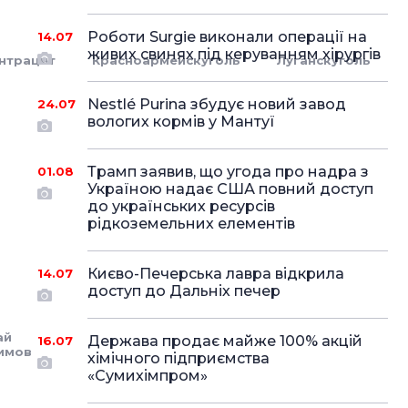
Роботи Surgie виконали операції на
14.07
живих свинях під керуванням хірургів
нтрацит
Красноармейскуголь
Луганскуголь
Nestlé Purina збудує новий завод
24.07
вологих кормів у Мантуї
Трамп заявив, що угода про надра з
01.08
Україною надає США повний доступ
до українських ресурсів
рідкоземельних елементів
Києво-Печерська лавра відкрила
14.07
доступ до Дальніх печер
ай
Держава продає майже 100% акцій
16.07
имов
хімічного підприємства
«Сумихімпром»