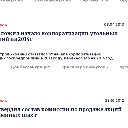
кеевуголь
Дзержинскуголь
Артемуголь
Орд
оль
03.04.2013
тложил начало корпоратизации угольных
ий на 2014г
тров Украины отказался от начала корпоратизации
х госпредприятий в 2013 году, перенеся его на 2014 год.
Донбассантрацит
Красноармейскуголь
Луг
оль
23.10.2012
вердил состав комиссии по продаже акций
твенных шахт