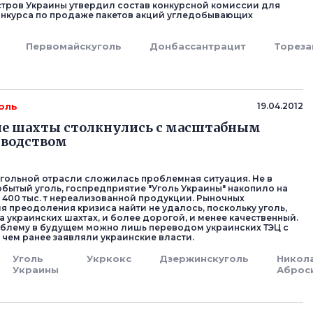
тров Украины утвердил состав конкурсной комиссии для
нкурса по продаже пакетов акций угледобывающих
Первомайскуголь
Донбассантрацит
Тореза
оль
19.04.2012
ие шахты столкнулись с масштабным
зводством
угольной отрасли сложилась проблемная ситуация. Не в
обытый уголь, госпредприятие "Уголь Украины" накопило на
 400 тыс. т нереализованной продукции. Рыночных
я преодоления кризиса найти не удалось, поскольку уголь,
 украинских шахтах, и более дорогой, и менее качественный.
облему в будущем можно лишь переводом украинских ТЭЦ с
 о чем ранее заявляли украинские власти.
Уголь
Укркокс
Дзержинскуголь
Никол
Украины
Аброс