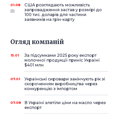
США розглядають можливість
01.08
запровадження застав у розмірі до
100 тис. доларів для частини
заявників на грін-карту
Огляд компаній
За підсумками 2025 року експорт
15.01
молочної продукції приніс Україні
$401 млн
Українські сировари закінчують рік зі
07.01
скороченням виробництва через
конкуренцію з імпортом
В Україні злетіли ціни на масло через
07.08
експорт