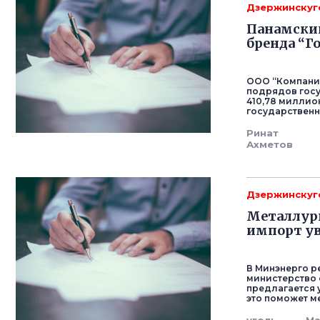
Дзержинскуг
Панамский
бренда “
ООО “Компания
подрядов гос
410,78 миллион
государственн
Ринат
Ахметов
Дзержинскуг
Металлург
импорт ув
В Минэнерго р
министерство 
предлагается 
это поможет м