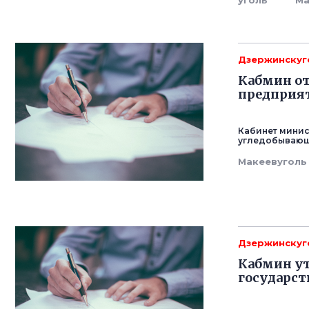
уголь
Ма
Дзержинскуг
Кабмин о
предприят
Кабинет минис
угледобывающи
Макеевуголь
Дзержинскуг
Кабмин ут
государс