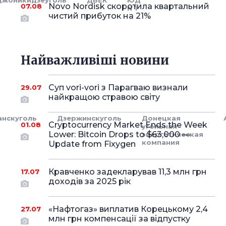
жоникидзеуголь
ДВЕК
ЮД
Novo Nordisk скоротила квартальний
07.08
N 1
чистий прибуток на 21%
Найважливіші новини
Суп vori-vori з Парагваю визнали
29.07
найкращою стравою світу
анскуголь
Дзержинскуголь
Донецкая
Cryptocurrency Market Ends the Week
01.08
угольная
Lower: Bitcoin Drops to $63,000 —
энергетическая
компания
Update from Fixygen
Кравченко задекларував 11,3 млн грн
17.07
доходів за 2025 рік
«Нафтогаз» виплатив Корецькому 2,4
27.07
млн грн компенсації за відпустку