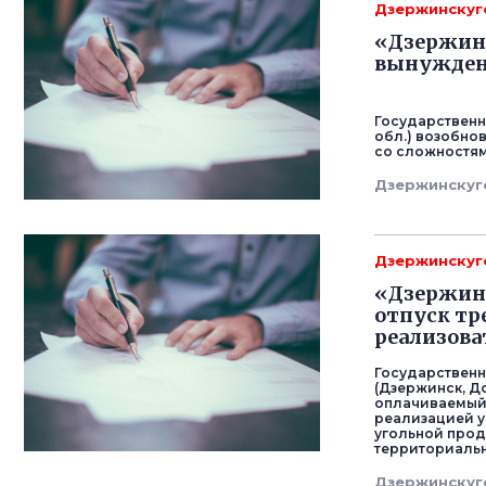
Дзержинскуг
«Дзержинс
вынужден
Государственн
обл.) возобно
со сложностям
Дзержинскуг
Дзержинскуг
«Дзержинс
отпуск тр
реализова
Государствен
(Дзержинск, Д
оплачиваемый о
реализацией 
угольной прод
территориаль
Дзержинскуг