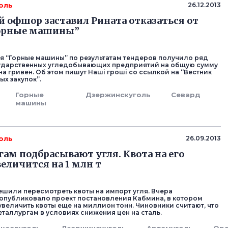
оль
26.12.2013
 офшор заставил Рината отказаться от
Горные машины”
 “Горные машины” по результатам тендеров получило ряд
ударственных угледобывающих предприятий на общую сумму
а гривен. Об этом пишут Наші гроші со ссылкой на “Вестник
ых закупок”.
Горные
Дзержинскуголь
Севард
машины
оль
26.09.2013
ам подбрасывают угля. Квота на его
еличится на 1 млн т
ешили пересмотреть квоты на импорт угля. Вчера
опубликовало проект постановления Кабмина, в котором
увеличить квоты еще на миллион тонн. Чиновники считают, что
еталлургам в условиях снижения цен на сталь.