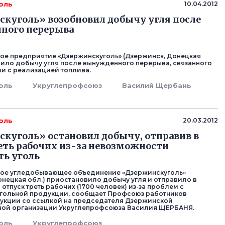
оль
10.04.2012
куголь» возобновил добычу угля после
ного перерыва
ое предприятие «Дзержинскуголь» (Дзержинск, Донецкая
вило добычу угля после вынужденного перерыва, связанного
и с реализацией топлива.
оль
Укруглепрофсоюз
Василий Щербань
оль
20.03.2012
куголь» остановил добычу, отправив в
еть рабочих из-за невозможности
ть уголь
ное угледобывающее объединение «Дзержинскуголь»
онецкая обл.) приостановило добычу угля и отправило в
тпуск треть рабочих (1700 человек) из-за проблем с
угольной продукции, сообщает Профсоюз работников
укции со ссылкой на председателя Дзержинской
ной организации Укруглепрофсоюза Василия ЩЕРБАНЯ.
оль
Укруглепрофсоюз