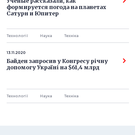
Учёные рассказали, как
формируется погода на планетах
Сатурн и Юпитер
Технології
Наука
Технiка
13.11.2020
Байден запросив у Конгресу річну
допомогу Україні на $61,4 млрд
Технології
Наука
Технiка