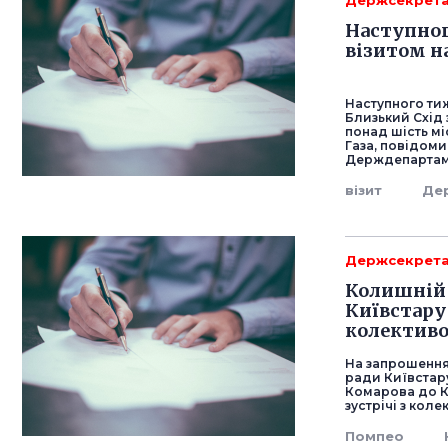
Держсекрет
Наступно
візитом н
Наступного ти
Близький Схід 
понад шість мі
Газа, повідоми
Держдепартам
візит
Де
Держсекрет
Колишній 
Київстару
колективо
На запрошення
ради Київстар
Комарова до 
зустрічі з кол
Помпео