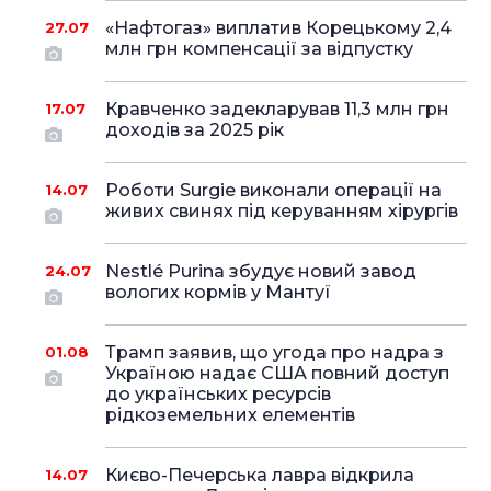
«Нафтогаз» виплатив Корецькому 2,4
27.07
млн грн компенсації за відпустку
Кравченко задекларував 11,3 млн грн
17.07
доходів за 2025 рік
Роботи Surgie виконали операції на
14.07
живих свинях під керуванням хірургів
Nestlé Purina збудує новий завод
24.07
вологих кормів у Мантуї
Трамп заявив, що угода про надра з
01.08
Україною надає США повний доступ
до українських ресурсів
рідкоземельних елементів
Києво-Печерська лавра відкрила
14.07