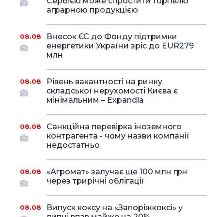
Сербією може спростити торгівлю
аграрною продукцією
Внесок ЄС до Фонду підтримки
08.08
енергетики України зріс до EUR279
млн
Рівень вакантності на ринку
08.08
складської нерухомості Києва є
мінімальним – Expandia
Санкційна перевірка іноземного
08.08
контрагента - чому назви компанії
недостатньо
«Агромат» залучає ще 100 млн грн
08.08
через трирічні облігації
Випуск коксу на «Запоріжкоксі» у
08.08
липні впав майже на 20%