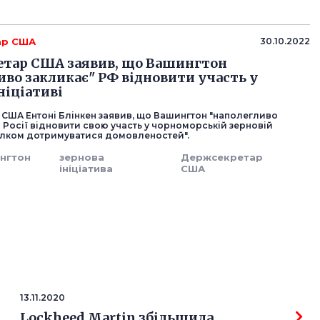
ар США
30.10.2022
тар США заявив, що Вашингтон
иво закликає" РФ відновити участь у
ніціативі
США Ентоні Блінкен заявив, що Вашингтон "наполегливо
 Росії відновити свою участь у чорноморській зерновій
"цілком дотримуватися домовленостей".
нгтон
зернова
Держсекретар
ініціатива
США
13.11.2020
Lockheed Martin збільшила