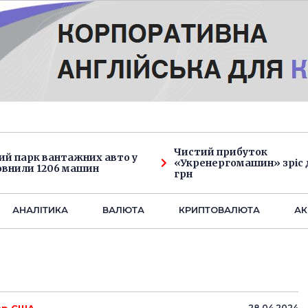
Чистий прибуток
ий парк вантажних авто у
«Укренергомашин» зріс д
овнили 1206 машин
грн
АНАЛIТИКА
ВАЛЮТА
КРИПТОВАЛЮТА
АК
28.04.2024