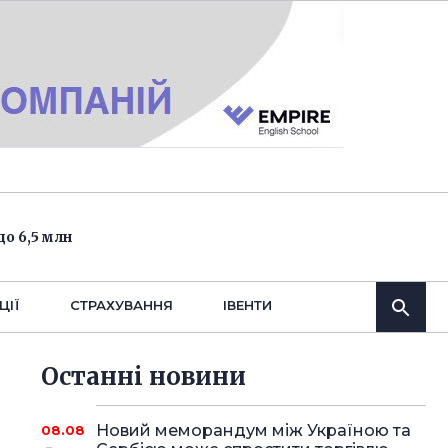
о 6,5 млн
ЦІЇ
СТРАХУВАННЯ
IВЕНТИ
Останнi новини
Новий меморандум між Україною та
08.08