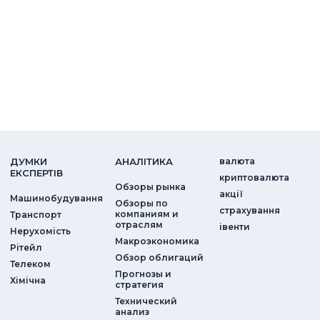
ДУМКИ
АНАЛIТИКА
валюта
ЕКСПЕРТIВ
криптовалюта
Обзоры рынка
акції
Машинобудування
Обзоры по
страхування
компаниям и
Транспорт
отраслям
iвенти
Нерухомість
Макроэкономика
Рітейл
Обзор облигаций
Телеком
Прогнозы и
Хімічна
стратегия
Технический
анализ