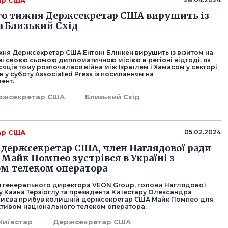
ар США
го тижня Держсекретар США вирушить із
а Близький Схід
жня Держсекретар США Ентоні Блінкен вирушить із візитом на
зі своєю сьомою дипломатичною місією в регіоні відтоді, як
сяців тому розпочалася війна між Ізраїлем і Хамасом у секторі
в у суботу Associated Press із посиланням на
ент.
ржсекретар США
Близький Схід
ар США
05.02.2024
держсекретар США, член Наглядової ради
 Майк Помпео зустрівся в Україні з
м телеком оператора
 генерального директора VEON Group, голови Наглядової
у Каана Терзіоглу та президента Київстару Олександра
Києва прибув колишній держсекретар США Майк Помпео для
ективом національного телеком оператора.
Київстар
Держсекретар США