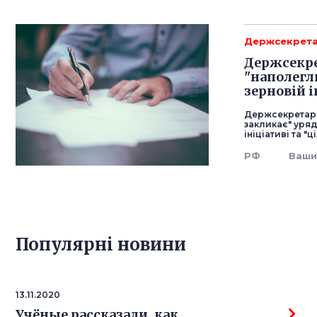
Держсекрет
Держсекре
"наполегл
зерновій і
Держсекретар 
закликає" уряд
ініціативі та 
РФ
Ваши
Популярнi новини
13.11.2020
Учёные рассказали, как