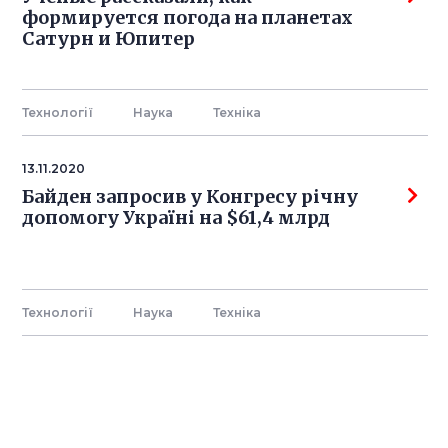
формируется погода на планетах
Сатурн и Юпитер
Технології
Наука
Технiка
13.11.2020
Байден запросив у Конгресу річну
допомогу Україні на $61,4 млрд
Технології
Наука
Технiка