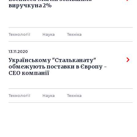
виручкуна 2%
Технології
Наука
Технiка
13.11.2020
Українському "Стальканату"
обмежують поставки в Європу -
СЕО компанії
Технології
Наука
Технiка