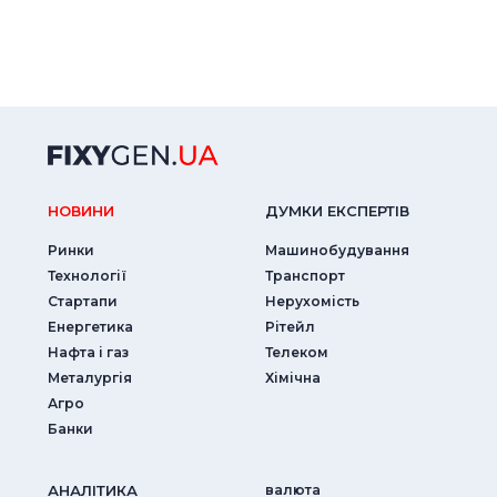
НОВИНИ
ДУМКИ ЕКСПЕРТIВ
Ринки
Машинобудування
Технології
Транспорт
Стартапи
Нерухомість
Енергетика
Рітейл
Нафта і газ
Телеком
Металургія
Хімічна
Агро
Банки
АНАЛIТИКА
валюта