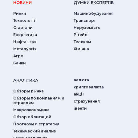
НОВИНИ
ДУМКИ ЕКСПЕРТIВ
Ринки
Машинобудування
Технології
Транспорт
Стартапи
Нерухомість
Енергетика
Рітейл
Нафта і газ
Телеком
Металургія
Хімічна
Агро
Банки
АНАЛIТИКА
валюта
криптовалюта
Обзоры рынка
акції
Обзоры по компаниям и
страхування
отраслям
iвенти
Макроэкономика
Обзор облигаций
Прогнозы и стратегия
Технический анализ