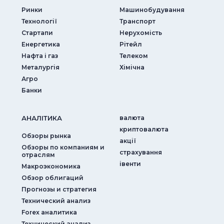
Ринки
Машинобудування
Технології
Транспорт
Стартапи
Нерухомість
Енергетика
Рітейл
Нафта і газ
Телеком
Металургія
Хімічна
Агро
Банки
АНАЛIТИКА
валюта
криптовалюта
Обзоры рынка
акції
Обзоры по компаниям и
страхування
отраслям
iвенти
Макроэкономика
Обзор облигаций
Прогнозы и стратегия
Технический анализ
Forex аналитика
Технический анализ