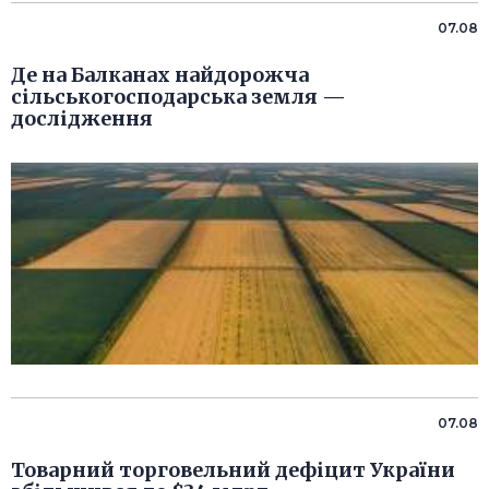
07.08
Де на Балканах найдорожча
сільськогосподарська земля —
дослідження
07.08
Товарний торговельний дефіцит України