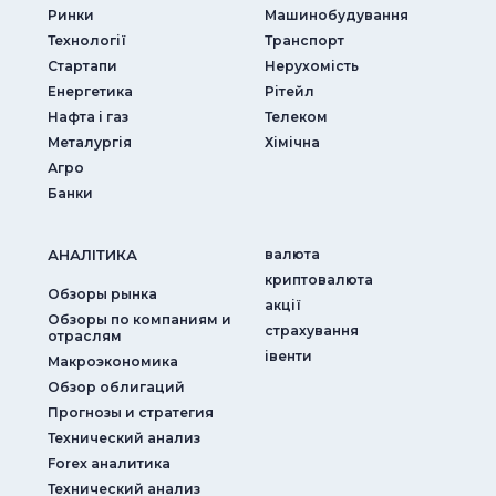
Ринки
Машинобудування
Технології
Транспорт
Стартапи
Нерухомість
Енергетика
Рітейл
Нафта і газ
Телеком
Металургія
Хімічна
Агро
Банки
АНАЛIТИКА
валюта
криптовалюта
Обзоры рынка
акції
Обзоры по компаниям и
страхування
отраслям
iвенти
Макроэкономика
Обзор облигаций
Прогнозы и стратегия
Технический анализ
Forex аналитика
Технический анализ