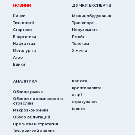
НОВИНИ
ДУМКИ ЕКСПЕРТIВ
Ринки
Машинобудування
Технології
Транспорт
Стартапи
Нерухомість
Енергетика
Рітейл
Нафта і газ
Телеком
Металургія
Хімічна
Агро
Банки
АНАЛIТИКА
валюта
криптовалюта
Обзоры рынка
акції
Обзоры по компаниям и
страхування
отраслям
iвенти
Макроэкономика
Обзор облигаций
Прогнозы и стратегия
Технический анализ