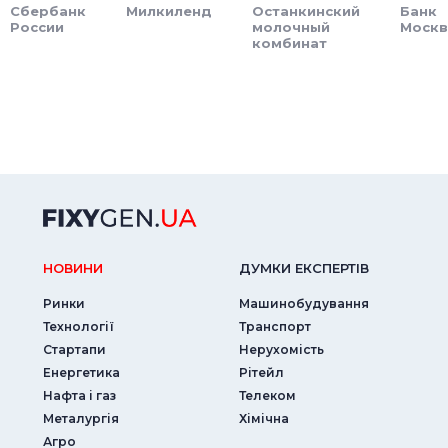
Сбербанк
Милкиленд
Останкинский
Банк
России
молочный
Моск
комбинат
НОВИНИ
ДУМКИ ЕКСПЕРТIВ
Ринки
Машинобудування
Технології
Транспорт
Стартапи
Нерухомість
Енергетика
Рітейл
Нафта і газ
Телеком
Металургія
Хімічна
Агро