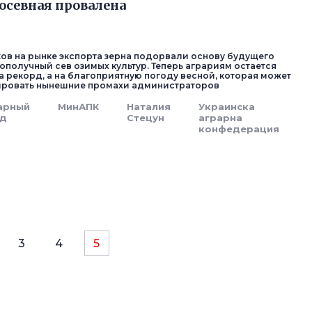
осевная провалена
ов на рынке экспорта зерна подорвали основу будущего
ополучный сев озимых культур. Теперь аграриям остается
а рекорд, а на благоприятную погоду весной, которая может
ировать нынешние промахи администраторов
арный
МинАПК
Наталия
Украинска
д
Стецун
аграрна
конфедерация
3
4
5