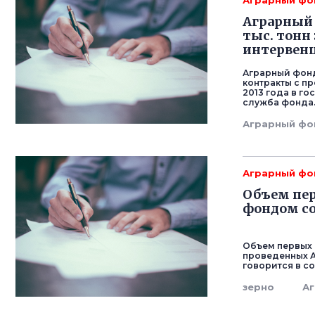
Аграрный фо
Аграрный 
тыс. тонн
интервен
Аграрный фонд
контракты с пр
2013 года в г
служба фонда
Аграрный фо
Аграрный фо
Объем пе
фондом со
Объем первых 
проведенных А
говорится в с
зерно
А