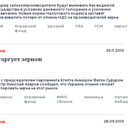
дряд сельхозпроизводители будут выживать без видимой
ударства в условиях денежного голодания и усиления
авления. Новые нормы Налогового кодекса заставят
в взвалить потери от отмены НДС на производителей зерна
ПК
Аграрный
урожай
УЗА
ГСМ
зерно
фонд
нд
26.11.2010
торгует зерном
 с председателем парламента Египта Ахмедом Фатхи Суруром
тр Николай Азаров сообщил, что Украина отныне сможет
тировать зерна на этот рынок
зерно
Аграрный
NWG
пшеница
Натал
фонд
Ukraine
Каба
нд
28.09.2010