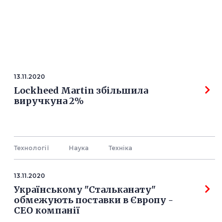
13.11.2020
Lockheed Martin збільшила
виручкуна 2%
Технології
Наука
Технiка
13.11.2020
Українському "Стальканату"
обмежують поставки в Європу -
СЕО компанії