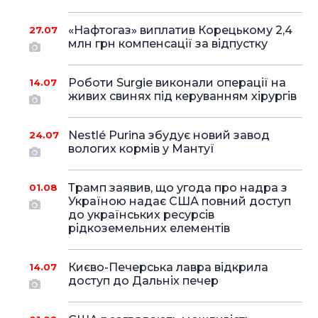
«Нафтогаз» виплатив Корецькому 2,4
27.07
млн грн компенсації за відпустку
Роботи Surgie виконали операції на
14.07
живих свинях під керуванням хірургів
Nestlé Purina збудує новий завод
24.07
вологих кормів у Мантуї
Трамп заявив, що угода про надра з
01.08
Україною надає США повний доступ
до українських ресурсів
рідкоземельних елементів
Києво-Печерська лавра відкрила
14.07
доступ до Дальніх печер