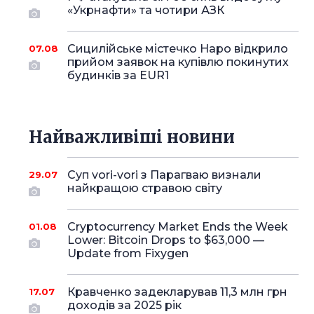
«Укрнафти» та чотири АЗК
Сицилійське містечко Наро відкрило
07.08
прийом заявок на купівлю покинутих
будинків за EUR1
Найважливіші новини
Суп vori-vori з Парагваю визнали
29.07
найкращою стравою світу
Cryptocurrency Market Ends the Week
01.08
Lower: Bitcoin Drops to $63,000 —
Update from Fixygen
Кравченко задекларував 11,3 млн грн
17.07
доходів за 2025 рік