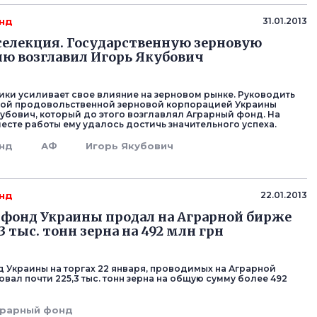
нд
31.01.2013
селекция. Государственную зерновую
ю возглавил Игорь Якубович
ки усиливает свое влияние на зерновом рынке. Руководить
ной продовольственной зерновой корпорацией Украины
кубович, который до этого возглавлял Аграрный фонд. На
сте работы ему удалось достичь значительного успеха.
нд
АФ
Игорь Якубович
нд
22.01.2013
фонд Украины продал на Аграрной бирже
3 тыс. тонн зерна на 492 млн грн
 Украины на торгах 22 января, проводимых на Аграрной
вал почти 225,3 тыс. тонн зерна на общую сумму более 492
грарный фонд