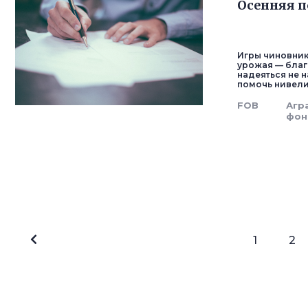
Осенняя п
Игры чиновник
урожая — благ
надеяться не н
помочь нивел
FOB
Агр
фон
1
2