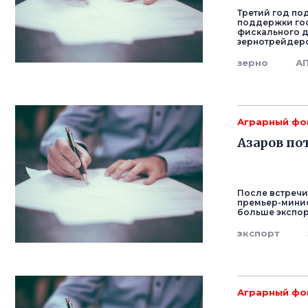
Третий год по
поддержки гос
фискального д
зернотрейдеро
зерно
А
Аграрный фо
Азаров по
После встречи
премьер-минис
больше экспор
экспорт
Аграрный фо