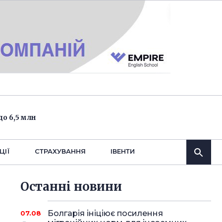
о 6,5 млн
ЦІЇ
СТРАХУВАННЯ
IВЕНТИ
Останнi новини
Болгарія ініціює посилення
07.08