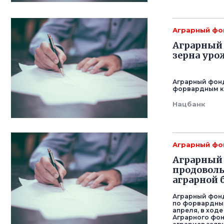
Аграрный фо
Аграрный 
зерна уро
Аграрный фонд 
форвардным к
Нацбанк
Аграрный фо
Аграрный 
продоволь
аграрной 
Аграрный фонд
по форвардным
апреля, в ход
Аграрного фон