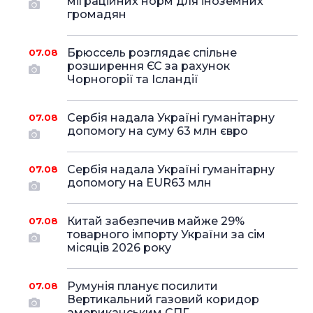
міграційних норм для іноземних
громадян
Брюссель розглядає спільне
07.08
розширення ЄС за рахунок
Чорногорії та Ісландії
Сербія надала Україні гуманітарну
07.08
допомогу на суму 63 млн євро
Сербія надала Україні гуманітарну
07.08
допомогу на EUR63 млн
Китай забезпечив майже 29%
07.08
товарного імпорту України за сім
місяців 2026 року
Румунія планує посилити
07.08
Вертикальний газовий коридор
американським СПГ