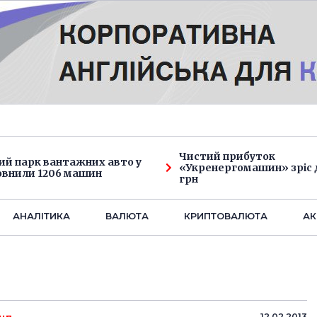
Чистий прибуток
ий парк вантажних авто у
«Укренергомашин» зріс д
овнили 1206 машин
грн
АНАЛIТИКА
ВАЛЮТА
КРИПТОВАЛЮТА
АК
12.02.2013