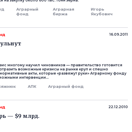
и на закупку около 600 тыс. тонн зерна.
уд
Аграрный
Аграрная
Игорь
фонд
биржа
Якубович
нд
16.09.2011
гульнут
зис многому научил чиновников — правительство готовится
отразить возможные кризисы на рынке круп и спешно
нормативные акты, которые «развяжут руки» Аграрному фонду
можными интервенции...
сяжнюк
АПК
Аграрный фонд
нд
22.12.2010
рь — $9 млрд.