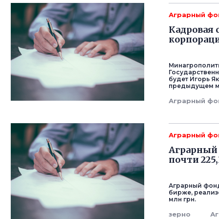
Аграрный фо
Кадровая 
корпораци
Минагрополити
Государствен
будет Игорь Я
предыдущем ме
Аграрный фо
Аграрный фо
Аграрный 
почти 225,
Аграрный фонд
бирже, реализо
млн грн.
зерно
А