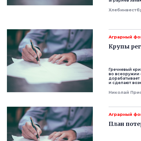
аграриев заявк
Хлебинвестб
Аграрный фо
Крупы ре
Гречневый кри
во всеоружии 
дорабатывает 
и сделают воз
Николай При
Аграрный фо
План поте