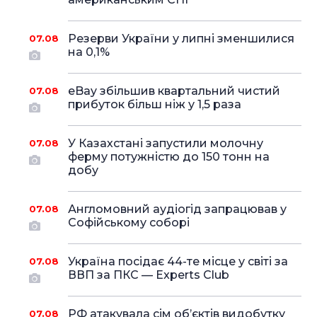
Резерви України у липні зменшилися
07.08
на 0,1%
eBay збільшив квартальний чистий
07.08
прибуток більш ніж у 1,5 раза
У Казахстані запустили молочну
07.08
ферму потужністю до 150 тонн на
добу
Англомовний аудіогід запрацював у
07.08
Софійському соборі
Україна посідає 44-те місце у світі за
07.08
ВВП за ПКС — Experts Club
РФ атакувала сім об’єктів видобутку
07.08