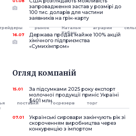
США розглядають можливість
01.08
запровадження застав у розмірі до
100 тис. доларів для частини
заявників на грін-карту
трейдеры
рынок
Наталья
аграрии
сель
Кабаш
Держава продає майже 100% акцій
16.07
хімічного підприємства
«Сумихімпром»
Огляд компаній
За підсумками 2025 року експорт
15.01
молочної продукції приніс Україні
$401 млн
ья
поставки
Госрезерв
торг
ш
Українські сировари закінчують рік зі
07.01
скороченням виробництва через
конкуренцію з імпортом