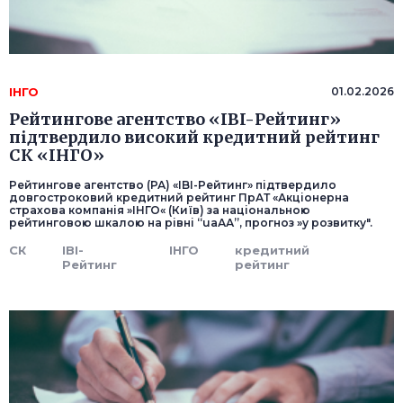
ІНГО
01.02.2026
Рейтингове агентство «IBI-Рейтинг»
підтвердило високий кредитний рейтинг
СК «ІНГО»
Рейтингове агентство (РА) «IBI-Рейтинг» підтвердило
довгостроковий кредитний рейтинг ПрАТ «Акціонерна
страхова компанія »ІНГО« (Київ) за національною
рейтинговою шкалою на рівні “uаАА”, прогноз »у розвитку".
СК
IBI-
ІНГО
кредитний
Рейтинг
рейтинг