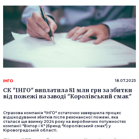
ІНГО
18.07.2025
СК "ІНГО" виплатила 81 млн грн за збитки
від пожежі на заводі "Королівський смак"
Страхова компанія "ІНГО" остаточно завершила процес
відшкодування збитків після резонансної пожежі, яка
сталася ще взимку 2024 року на виробничих потужностях
компанії "Віктор і К" (бренд "Королівський смак") у
Кіровоградській області.