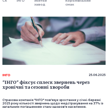
СК
ІНГО
збитки
Королівський
завод
смак
ІНГО
25.06.2025
"ІНГО" фіксує сплеск звернень через
хронічні та сезонні хвороби
Страхова компанія "ІНГО" пов'язує зростання у січні-березні
2025 року кількості звернень щодо медстрахування на 37% із
загальним погіршенням стану здоров'я населення.