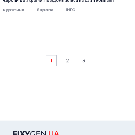
Європи до України, повідомляється на сайті компанії
курятина
Європа
ІНГО
1
2
3