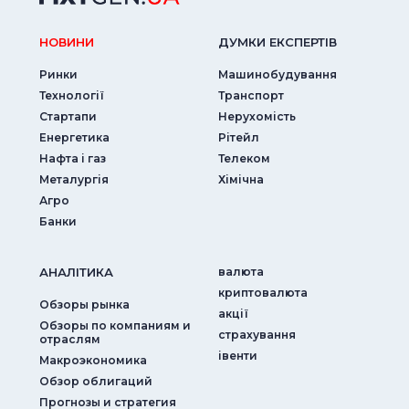
НОВИНИ
ДУМКИ ЕКСПЕРТIВ
Ринки
Машинобудування
Технології
Транспорт
Стартапи
Нерухомість
Енергетика
Рітейл
Нафта і газ
Телеком
Металургія
Хімічна
Агро
Банки
АНАЛIТИКА
валюта
криптовалюта
Обзоры рынка
акції
Обзоры по компаниям и
страхування
отраслям
iвенти
Макроэкономика
Обзор облигаций
Прогнозы и стратегия