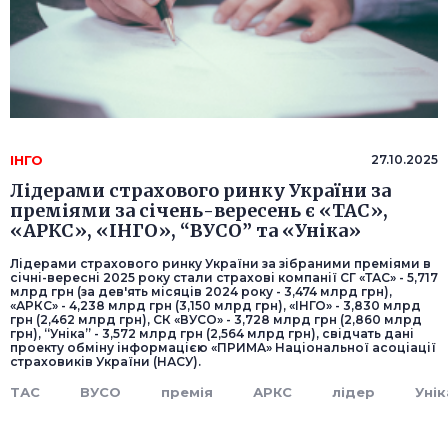
ІНГО
27.10.2025
Лідерами страхового ринку України за
преміями за січень-вересень є «ТАС»,
«АРКС», «ІНГО», “ВУСО” та «Уніка»
Лідерами страхового ринку України за зібраними преміями в
січні-вересні 2025 року стали страхові компанії СГ «ТАС» - 5,717
млрд грн (за дев'ять місяців 2024 року - 3,474 млрд грн),
«АРКС» - 4,238 млрд грн (3,150 млрд грн), «ІНГО» - 3,830 млрд
грн (2,462 млрд грн), СК «ВУСО» - 3,728 млрд грн (2,860 млрд
грн), “Уніка” - 3,572 млрд грн (2,564 млрд грн), свідчать дані
проекту обміну інформацією «ПРИМА» Національної асоціації
страховиків України (НАСУ).
ТАС
ВУСО
премія
АРКС
лідер
Унік