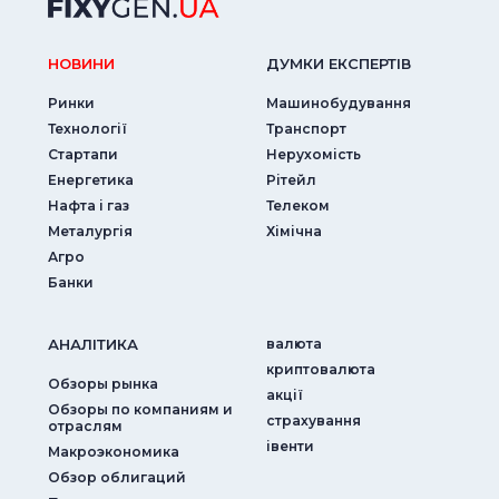
НОВИНИ
ДУМКИ ЕКСПЕРТIВ
Ринки
Машинобудування
Технології
Транспорт
Стартапи
Нерухомість
Енергетика
Рітейл
Нафта і газ
Телеком
Металургія
Хімічна
Агро
Банки
АНАЛIТИКА
валюта
криптовалюта
Обзоры рынка
акції
Обзоры по компаниям и
страхування
отраслям
iвенти
Макроэкономика
Обзор облигаций