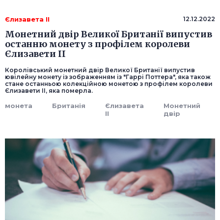
Єлизавета II
12.12.2022
Монетний двір Великої Британії випустив
останню монету з профілем королеви
Єлизавети II
Королівський монетний двір Великої Британії випустив
ювілейну монету із зображенням із "Гаррі Поттера", яка також
стане останньою колекційною монетою з профілем королеви
Єлизавети II, яка померла.
монета
Британія
Єлизавета
Монетний
II
двір