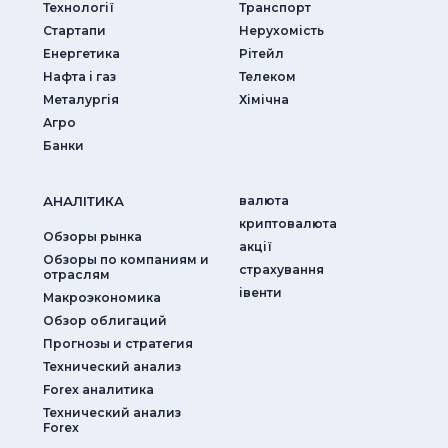
Технології
Транспорт
Стартапи
Нерухомість
Енергетика
Рітейл
Нафта і газ
Телеком
Металургія
Хімічна
Агро
Банки
АНАЛIТИКА
валюта
криптовалюта
Обзоры рынка
акції
Обзоры по компаниям и
страхування
отраслям
iвенти
Макроэкономика
Обзор облигаций
Прогнозы и стратегия
Технический анализ
Forex аналитика
Технический анализ
Forex