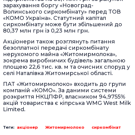
зарахування боргу «Новоград-
Волинського сиркомбінату» перед ТОВ
«КОМО Україна». Статутний капітал
сиркомбінату може бути збільшений до
80,37 млн грн із 0,23 млн грн.
Акціонери також розглянуть питання
безоплатної передачі сиркомбінату
нерухомого майна «Житомирмолока»,
зокрема виробничих будівель загальною
площею 22,6 тис. кв. м та очисних споруд у
селі Наталівка Житомирської області.
ПАТ «Житомирмолоко» входить до групи
компаній «КОМО». За даними системи
розкриття НКЦПФР, власником 94,9755%
акцій товариства є кіпрська WMG West Milk
Limited.
Теги:
акціонер
Житомирмолоко
сиркомбінат