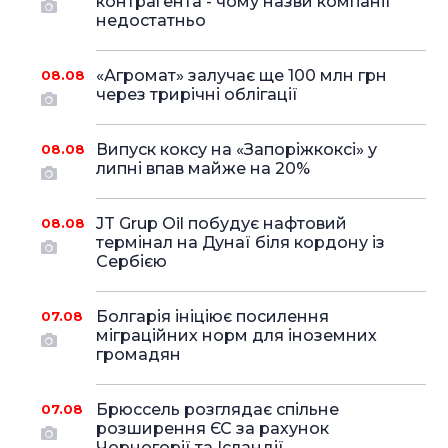
контрагента - чому назви компанії
недостатньо
«Агромат» залучає ще 100 млн грн
08.08
через трирічні облігації
Випуск коксу на «Запоріжкоксі» у
08.08
липні впав майже на 20%
JT Grup Oil побудує нафтовий
08.08
термінал на Дунаї біля кордону із
Сербією
Болгарія ініціює посилення
07.08
міграційних норм для іноземних
громадян
Брюссель розглядає спільне
07.08
розширення ЄС за рахунок
Чорногорії та Ісландії