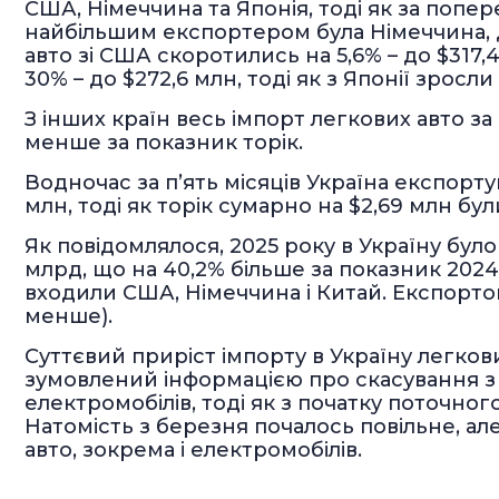
США, Німеччина та Японія, тоді як за попере
найбільшим експортером була Німеччина, д
авто зі США скоротились на 5,6% – до $31
30% – до $272,6 млн, тоді як з Японії зросли
З інших країн весь імпорт легкових авто за
менше за показник торік.
Водночас за п’ять місяців Україна експорту
млн, тоді як торік сумарно на $2,69 млн бул
Як повідомлялося, 2025 року в Україну було
млрд, що на 40,2% більше за показник 2024
входили США, Німеччина і Китай. Експортова
менше).
Суттєвий приріст імпорту в Україну легкови
зумовлений інформацією про скасування з 1
електромобілів, тоді як з початку поточног
Натомість з березня почалось повільне, а
авто, зокрема і електромобілів.