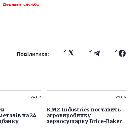
Держмитслужба
Поділитися:
24.07
29.06
си
KMZ Industries поставить
металів на 24
агровиробнику
цбанку
зерносушарку Brice-Baker