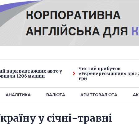
Чистий прибуток
ий парк вантажних авто у
«Укренергомашин» зріс д
овнили 1206 машин
грн
АНАЛIТИКА
ВАЛЮТА
КРИПТОВАЛЮТА
АК
країну у січні-травні