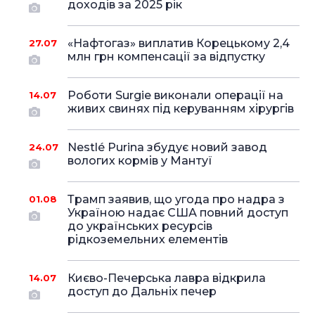
доходів за 2025 рік
«Нафтогаз» виплатив Корецькому 2,4
27.07
млн грн компенсації за відпустку
Роботи Surgie виконали операції на
14.07
живих свинях під керуванням хірургів
Nestlé Purina збудує новий завод
24.07
вологих кормів у Мантуї
Трамп заявив, що угода про надра з
01.08
Україною надає США повний доступ
до українських ресурсів
рідкоземельних елементів
Києво-Печерська лавра відкрила
14.07
доступ до Дальніх печер