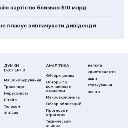
анію вартістю близько $10 млрд
не планує виплачувати дивіденди
ДУМКИ
АНАЛIТИКА
валюта
ЕКСПЕРТIВ
криптовалюта
Обзоры рынка
акції
Машинобудування
Обзоры по
страхування
компаниям и
Транспорт
отраслям
iвенти
Нерухомість
Макроэкономика
Рітейл
Обзор облигаций
Телеком
Прогнозы и
Хімічна
стратегия
Технический
анализ