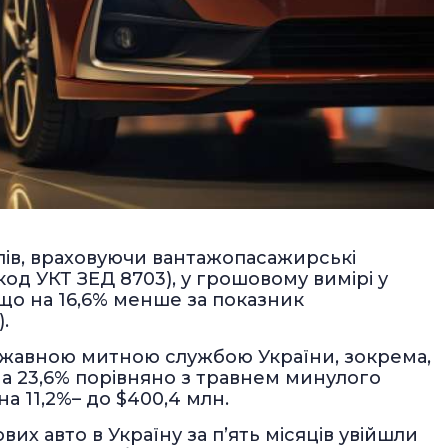
ілів, враховуючи вантажопасажирські
код УКТ ЗЕД 8703), у грошовому вимірі у
, що на 16,6% менше за показник
.
ржавною митною службою України, зокрема,
на 23,6% порівняно з травнем минулого
на 11,2%– до $400,4 млн.
их авто в Україну за п’ять місяців увійшли