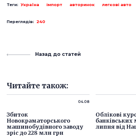
Теги:
Україна
імпорт
авторинок
легкові авто
Переглядів:
240
Назад до статей
Читайте також:
04.08
Збиток
Облікові кур
Новокраматорського
банківських 
машинобудівного заводу
липня від На
зріс до 228 млн грн