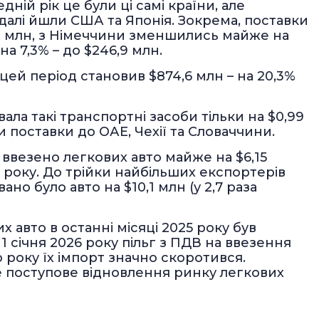
дній рік це були ці самі країни, але
алі йшли США та Японія. Зокрема, поставки
7,4 млн, з Німеччини зменшились майже на
 на 7,3% – до $246,9 млн.
 цей період становив $874,6 млн – на 20,3%
вала такі транспортні засоби тільки на $0,99
и поставки до ОАЕ, Чехії та Словаччини.
 ввезено легкових авто майже на $6,15
 року. До трійки найбільших експортерів
но було авто на $10,1 млн (у 2,7 раза
х авто в останні місяці 2025 року був
 січня 2026 року пільг з ПДВ на ввезення
о року їх імпорт значно скоротився.
ле поступове відновлення ринку легкових