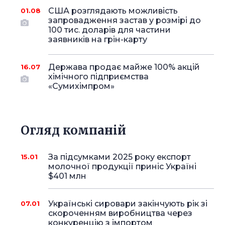
США розглядають можливість
01.08
запровадження застав у розмірі до
100 тис. доларів для частини
заявників на грін-карту
Держава продає майже 100% акцій
16.07
хімічного підприємства
«Сумихімпром»
Огляд компаній
За підсумками 2025 року експорт
15.01
молочної продукції приніс Україні
$401 млн
Українські сировари закінчують рік зі
07.01
скороченням виробництва через
конкуренцію з імпортом