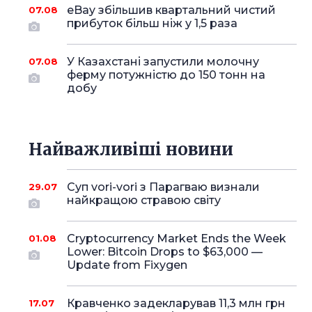
eBay збільшив квартальний чистий
07.08
прибуток більш ніж у 1,5 раза
У Казахстані запустили молочну
07.08
ферму потужністю до 150 тонн на
добу
Найважливіші новини
Суп vori-vori з Парагваю визнали
29.07
найкращою стравою світу
Cryptocurrency Market Ends the Week
01.08
Lower: Bitcoin Drops to $63,000 —
Update from Fixygen
Кравченко задекларував 11,3 млн грн
17.07