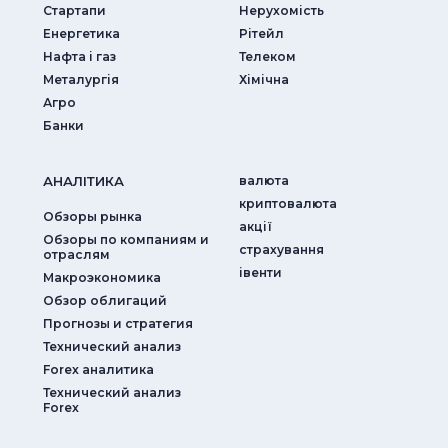
Стартапи
Нерухомість
Енергетика
Рітейл
Нафта і газ
Телеком
Металургія
Хімічна
Агро
Банки
АНАЛIТИКА
валюта
криптовалюта
Обзоры рынка
акції
Обзоры по компаниям и
страхування
отраслям
iвенти
Макроэкономика
Обзор облигаций
Прогнозы и стратегия
Технический анализ
Forex аналитика
Технический анализ
Forex