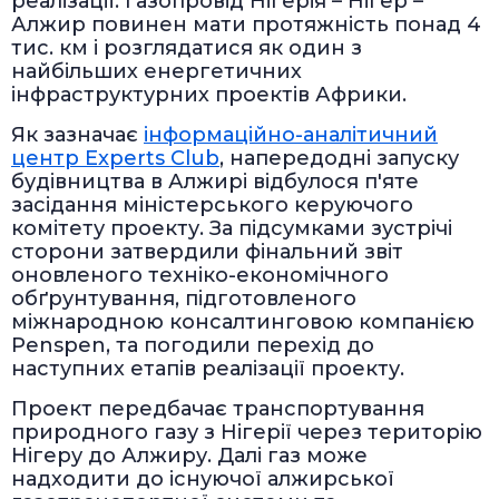
реалізації. Газопровід Нігерія – Нігер –
Алжир повинен мати протяжність понад 4
тис. км і розглядатися як один з
найбільших енергетичних
інфраструктурних проектів Африки.
Як зазначає
інформаційно-аналітичний
центр Experts Club
, напередодні запуску
будівництва в Алжирі відбулося п'яте
засідання міністерського керуючого
комітету проекту. За підсумками зустрічі
сторони затвердили фінальний звіт
оновленого техніко-економічного
обґрунтування, підготовленого
міжнародною консалтинговою компанією
Penspen, та погодили перехід до
наступних етапів реалізації проекту.
Проект передбачає транспортування
природного газу з Нігерії через територію
Нігеру до Алжиру. Далі газ може
надходити до існуючої алжирської