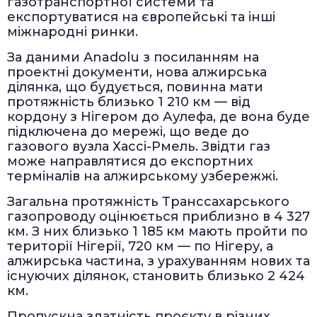
газотранспортної системи та
експортуватися на європейські та інші
міжнародні ринки.
За даними Anadolu з посиланням на
проектні документи, нова алжирська
ділянка, що будується, повинна мати
протяжність близько 1 210 км — від
кордону з Нігером до Аулефа, де вона буде
підключена до мережі, що веде до
газового вузла Хассі-Рмель. Звідти газ
може направлятися до експортних
терміналів на алжирському узбережжі.
Загальна протяжність Транссахарського
газопроводу оцінюється приблизно в 4 327
км. З них близько 1 185 км мають пройти по
території Нігерії, 720 км — по Нігеру, а
алжирська частина, з урахуванням нових та
існуючих ділянок, становить близько 2 424
км.
Пропускна здатність проєкту в різних