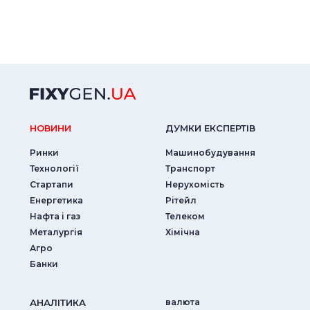
НОВИНИ
ДУМКИ ЕКСПЕРТIВ
Ринки
Машинобудування
Технології
Транспорт
Стартапи
Нерухомість
Енергетика
Рітейл
Нафта і газ
Телеком
Металургія
Хімічна
Агро
Банки
АНАЛIТИКА
валюта