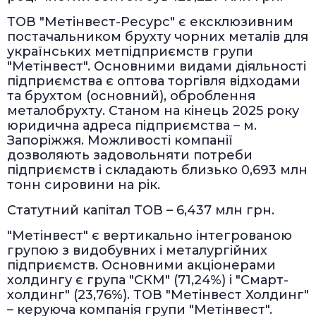
ТОВ "Метінвест-Ресурс" є ексклюзивним
постачальником брухту чорних металів для
українських метпідприємств групи
"Метінвест". Основними видами діяльності
підприємства є оптова торгівля відходами
та брухтом (основний), оброблення
металобрухту. Станом на кінець 2025 року
юридична адреса підприємства – м.
Запоріжжя. Можливості компанії
дозволяють задовольняти потреби
підприємств і складають близько 0,693 млн
тонн сировини на рік.
Статутний капітал ТОВ – 6,437 млн грн.
"Метінвест" є вертикально інтегрованою
групою з видобувних і металургійних
підприємств. Основними акціонерами
холдингу є група "СКМ" (71,24%) і "Смарт-
холдинг" (23,76%). ТОВ "Метінвест Холдинг"
– керуюча компанія групи "Метінвест".