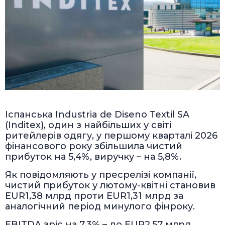
Іспанська Industria de Diseno Textil SA
(Inditex), один з найбільших у світі
ритейлерів одягу, у першому кварталі 2026
фінансового року збільшила чистий
прибуток на 5,4%, виручку – на 5,8%.
Як повідомляють у пресрелізі компанії,
чистий прибуток у лютому-квітні становив
EUR1,38 млрд проти EUR1,31 млрд за
аналогічний період минулого фінроку.
EBITDA зріс на 7,3% – до EUR2,57 млрд,