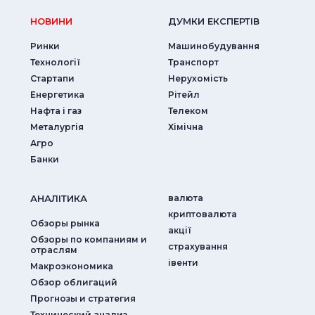
НОВИНИ
ДУМКИ ЕКСПЕРТIВ
Ринки
Машинобудування
Технології
Транспорт
Стартапи
Нерухомість
Енергетика
Рітейл
Нафта і газ
Телеком
Металургія
Хімічна
Агро
Банки
АНАЛIТИКА
валюта
криптовалюта
Обзоры рынка
акції
Обзоры по компаниям и
страхування
отраслям
iвенти
Макроэкономика
Обзор облигаций
Прогнозы и стратегия
Технический анализ