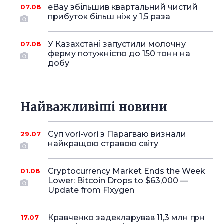
eBay збільшив квартальний чистий
07.08
прибуток більш ніж у 1,5 раза
У Казахстані запустили молочну
07.08
ферму потужністю до 150 тонн на
добу
Найважливіші новини
Суп vori-vori з Парагваю визнали
29.07
найкращою стравою світу
Cryptocurrency Market Ends the Week
01.08
Lower: Bitcoin Drops to $63,000 —
Update from Fixygen
Кравченко задекларував 11,3 млн грн
17.07