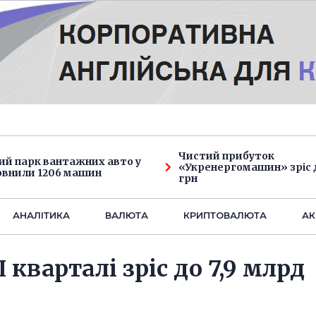
Чистий прибуток
ий парк вантажних авто у
«Укренергомашин» зріс д
овнили 1206 машин
грн
АНАЛIТИКА
ВАЛЮТА
КРИПТОВАЛЮТА
АК
 кварталі зріс до 7,9 млрд