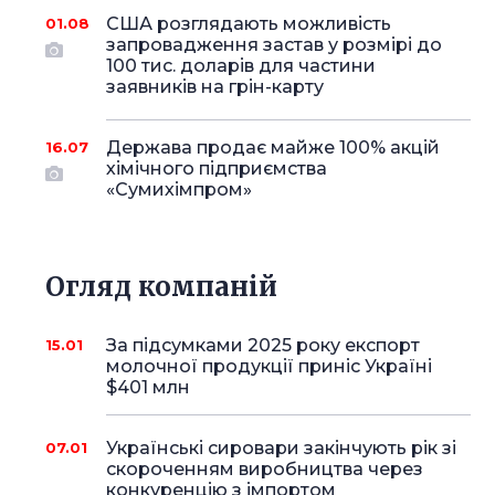
США розглядають можливість
01.08
запровадження застав у розмірі до
100 тис. доларів для частини
заявників на грін-карту
Держава продає майже 100% акцій
16.07
хімічного підприємства
«Сумихімпром»
Огляд компаній
За підсумками 2025 року експорт
15.01
молочної продукції приніс Україні
$401 млн
Українські сировари закінчують рік зі
07.01
скороченням виробництва через
конкуренцію з імпортом