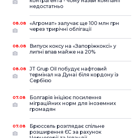
контрагента - чому назви компанії
недостатньо
«Агромат» залучає ще 100 млн грн
08.08
через трирічні облігації
Випуск коксу на «Запоріжкоксі» у
08.08
липні впав майже на 20%
JT Grup Oil побудує нафтовий
08.08
термінал на Дунаї біля кордону із
Сербією
Болгарія ініціює посилення
07.08
міграційних норм для іноземних
громадян
Брюссель розглядає спільне
07.08
розширення ЄС за рахунок
Чорногорії та Ісландії