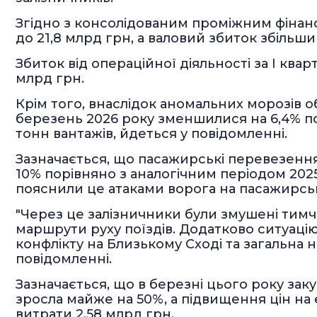
Згідно з консолідованим проміжним фінансов
до 21,8 млрд грн, а валовий збиток збільшив
Збиток від операційної діяльності за І кварт
млрд грн.
Крім того, внаслідок аномальних морозів 
березень 2026 року зменшилися на 6,4% по
тонн вантажів, йдеться у повідомленні.
Зазначається, що пасажирські перевезення
10% порівняно з аналогічним періодом 2025 
пояснили це атаками ворога на пасажирські
"Через це залізничники були змушені тимч
маршрути руху поїздів. Додатково ситуацію
конфлікту на Близькому Сході та загальна не
повідомленні.
Зазначається, що в березні цього року зак
зросла майже на 50%, а підвищення цін на
витрати 2,58 млрд грн.