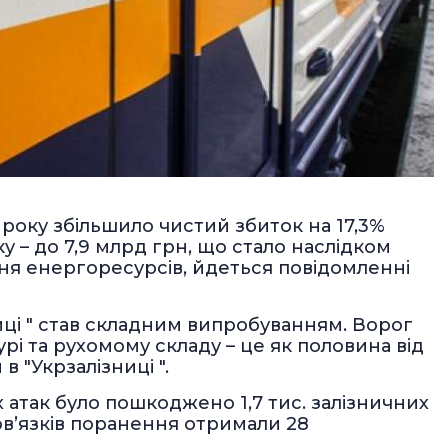
 року збільшило чистий збиток на 17,3%
у – до 7,9 млрд грн, що стало наслідком
ня енергоресурсів, йдеться повідомленні
иці " став складним випробуванням. Ворог
урі та рухомому складу – це як половина від
 в "Укрзалізниці ".
 атак було пошкоджено 1,7 тис. залізничних
бов’язків поранення отримали 28