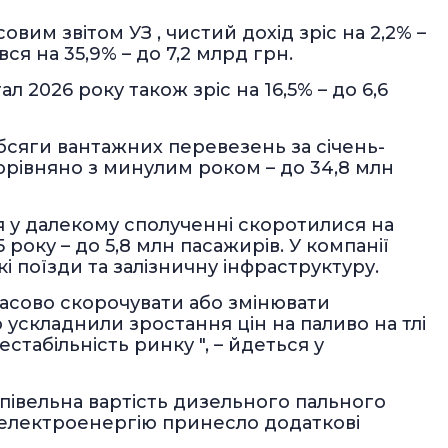
им звітом УЗ , чистий дохід зріс на 2,2% –
ся на 35,9% – до 7,2 млрд грн.
ал 2026 року також зріс на 16,5% – до 6,6
обсяги вантажних перевезень за січень-
рівняно з минулим роком – до 34,8 млн
 у далекому сполученні скоротилися на
року – до 5,8 млн пасажирів. У компанії
 поїзди та залізничну інфраструктуру.
асово скорочувати або змінювати
 ускладнили зростання цін на паливо на тлі
стабільність ринку ", – йдеться у
упівельна вартість дизельного пального
 електроенергію принесло додаткові