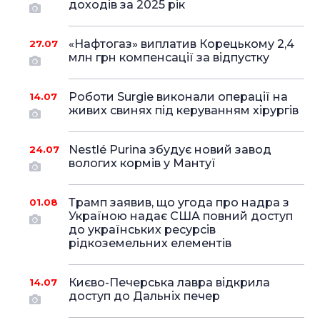
доходів за 2025 рік
«Нафтогаз» виплатив Корецькому 2,4
27.07
млн грн компенсації за відпустку
Роботи Surgie виконали операції на
14.07
живих свинях під керуванням хірургів
Nestlé Purina збудує новий завод
24.07
вологих кормів у Мантуї
Трамп заявив, що угода про надра з
01.08
Україною надає США повний доступ
до українських ресурсів
рідкоземельних елементів
Києво-Печерська лавра відкрила
14.07
доступ до Дальніх печер