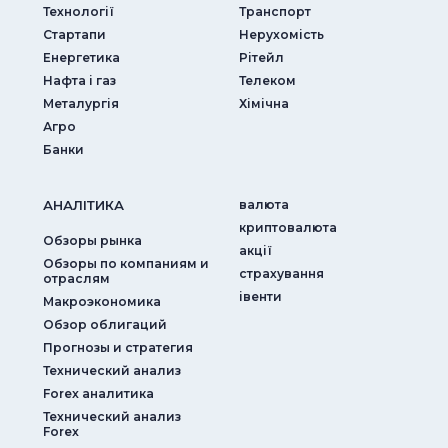
Технології
Транспорт
Стартапи
Нерухомість
Енергетика
Рітейл
Нафта і газ
Телеком
Металургія
Хімічна
Агро
Банки
АНАЛIТИКА
валюта
криптовалюта
Обзоры рынка
акції
Обзоры по компаниям и
страхування
отраслям
iвенти
Макроэкономика
Обзор облигаций
Прогнозы и стратегия
Технический анализ
Forex аналитика
Технический анализ
Forex