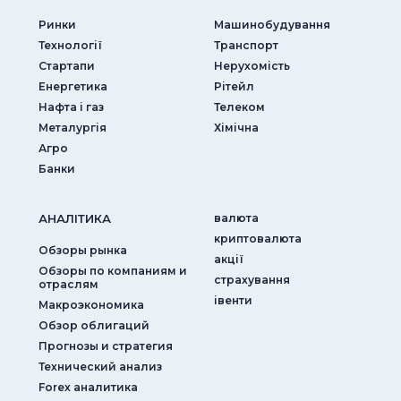
Ринки
Машинобудування
Технології
Транспорт
Стартапи
Нерухомість
Енергетика
Рітейл
Нафта і газ
Телеком
Металургія
Хімічна
Агро
Банки
АНАЛIТИКА
валюта
криптовалюта
Обзоры рынка
акції
Обзоры по компаниям и
страхування
отраслям
iвенти
Макроэкономика
Обзор облигаций
Прогнозы и стратегия
Технический анализ
Forex аналитика