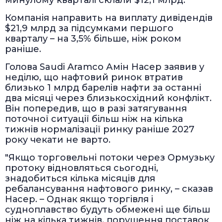
минулому кварталі склали $12,1 млрд.
Компанія направить на виплату дивідендів
$21,9 млрд за підсумками першого
кварталу – на 3,5% більше, ніж роком
раніше.
Голова Saudi Aramco Амін Насер заявив у
неділю, що нафтовий ринок втратив
близько 1 млрд барелів нафти за останні
два місяці через близькосхідний конфлікт.
Він попередив, що в разі затягування
поточної ситуації більш ніж на кілька
тижнів нормалізації ринку раніше 2027
року чекати не варто.
"Якщо торговельні потоки через Ормузьку
протоку відновляться сьогодні,
знадобиться кілька місяців для
ребалансування нафтового ринку, – сказав
Насер. – Однак якщо торгівля і
судноплавство будуть обмежені ще більш
ніж на кілька тижнів, порушення поставок