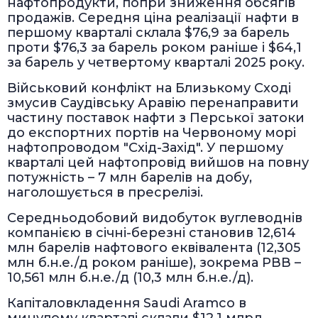
нафтопродукти, попри зниження обсягів
продажів. Середня ціна реалізації нафти в
першому кварталі склала $76,9 за барель
проти $76,3 за барель роком раніше і $64,1
за барель у четвертому кварталі 2025 року.
Військовий конфлікт на Близькому Сході
змусив Саудівську Аравію перенаправити
частину поставок нафти з Перської затоки
до експортних портів на Червоному морі
нафтопроводом "Схід-Захід". У першому
кварталі цей нафтопровід вийшов на повну
потужність – 7 млн барелів на добу,
наголошується в пресрелізі.
Середньодобовий видобуток вуглеводнів
компанією в січні-березні становив 12,614
млн барелів нафтового еквівалента (12,305
млн б.н.е./д роком раніше), зокрема РВВ –
10,561 млн б.н.е./д (10,3 млн б.н.е./д).
Капіталовкладення Saudi Aramco в