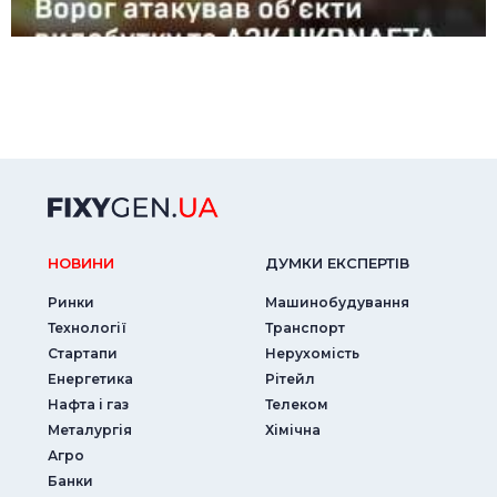
НОВИНИ
ДУМКИ ЕКСПЕРТIВ
Ринки
Машинобудування
Технології
Транспорт
Стартапи
Нерухомість
Енергетика
Рітейл
Нафта і газ
Телеком
Металургія
Хімічна
Агро
Банки