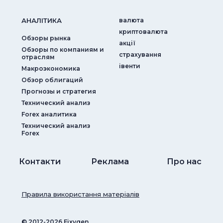
АНАЛIТИКА
валюта
криптовалюта
Обзоры рынка
акції
Обзоры по компаниям и
страхування
отраслям
iвенти
Макроэкономика
Обзор облигаций
Прогнозы и стратегия
Технический анализ
Forex аналитика
Технический анализ
Forex
Контакти
Реклама
Про нас
Правила використання матеріалів
© ‎2012-2026 Fixygen