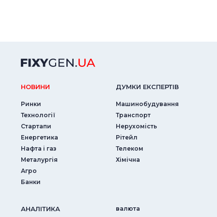
НОВИНИ
ДУМКИ ЕКСПЕРТIВ
Ринки
Машинобудування
Технології
Транспорт
Стартапи
Нерухомість
Енергетика
Рітейл
Нафта і газ
Телеком
Металургія
Хімічна
Агро
Банки
АНАЛIТИКА
валюта