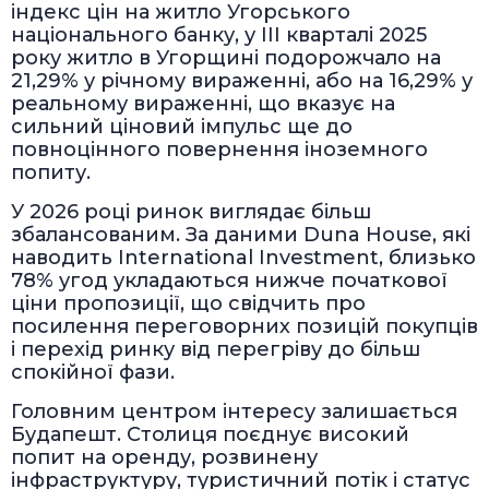
індекс цін на житло Угорського
національного банку, у III кварталі 2025
року житло в Угорщині подорожчало на
21,29% у річному вираженні, або на 16,29% у
реальному вираженні, що вказує на
сильний ціновий імпульс ще до
повноцінного повернення іноземного
попиту.
У 2026 році ринок виглядає більш
збалансованим. За даними Duna House, які
наводить International Investment, близько
78% угод укладаються нижче початкової
ціни пропозиції, що свідчить про
посилення переговорних позицій покупців
і перехід ринку від перегріву до більш
спокійної фази.
Головним центром інтересу залишається
Будапешт. Столиця поєднує високий
попит на оренду, розвинену
інфраструктуру, туристичний потік і статус