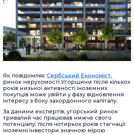
Як повідомляє
Сербський Економіст
,
ринок нерухомості Угорщини після кількох
років низької активності іноземних
покупців може увійти у фазу відновлення
інтересу з боку закордонного капіталу.
За даними експертів, угорський ринок
тривалий час працював нижче свого
потенціалу: після чотирьох років стагнації
іноземні інвестори значною мірою