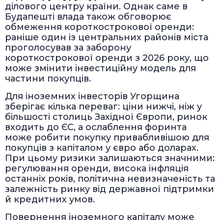
ділового центру країни. Однак саме в
Будапешті влада також обговорює
обмеження короткострокової оренди:
раніше один із центральних районів міста
проголосував за заборону
короткострокової оренди з 2026 року, що
може змінити інвестиційну модель для
частини покупців.
Для іноземних інвесторів Угорщина
зберігає кілька переваг: ціни нижчі, ніж у
більшості столиць Західної Європи, ринок
входить до ЄС, а ослаблення форинта
може робити покупку привабливішою для
покупців з капіталом у євро або доларах.
При цьому ризики залишаються значними:
регулювання оренди, висока інфляція
останніх років, політична невизначеність та
залежність ринку від державної підтримки
й кредитних умов.
Повернення іноземного капіталу може