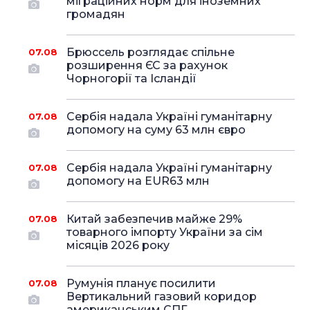
міграційних норм для іноземних
громадян
Брюссель розглядає спільне
07.08
розширення ЄС за рахунок
Чорногорії та Ісландії
Сербія надала Україні гуманітарну
07.08
допомогу на суму 63 млн євро
Сербія надала Україні гуманітарну
07.08
допомогу на EUR63 млн
Китай забезпечив майже 29%
07.08
товарного імпорту України за сім
місяців 2026 року
Румунія планує посилити
07.08
Вертикальний газовий коридор
американським СПГ