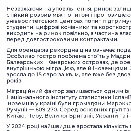
Незважаючи на уповільнення, ринок зали
стійкий розрив між попитом і пропозицією.
університетських центрах попит підтримуют
студенти, цифрові кочівники та короткост
виходить на ринок повільно, а частина вла
перед довгостроковими контрактами.
Для орендарів рекордна ціна означає под
Особливо гостро проблема стоїть у Мадриді,
Балеарських і Канарських островах, де ор
внутрішньою міграцією, але й іноземцями. За
зросла до 15 євро за кв. м, але вже без дв
років.
Міграційний фактор залишається одним із
Національного інституту статистики Іспанії
іноземців у країні були громадяни Марокко 
Румунії — 609 270. Серед основних груп так
Китаю, Перу, Великої Британії, України та і
У 2024 році найшвидше зростала кількість 