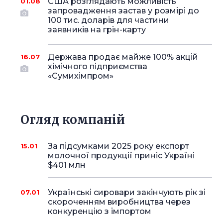
США розглядають можливість
01.08
запровадження застав у розмірі до
100 тис. доларів для частини
заявників на грін-карту
Держава продає майже 100% акцій
16.07
хімічного підприємства
«Сумихімпром»
Огляд компаній
За підсумками 2025 року експорт
15.01
молочної продукції приніс Україні
$401 млн
Українські сировари закінчують рік зі
07.01
скороченням виробництва через
конкуренцію з імпортом