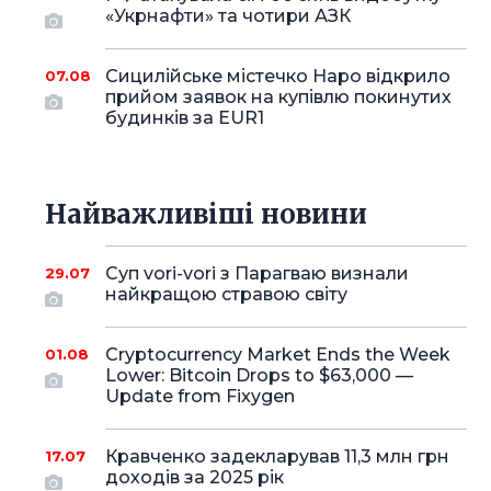
«Укрнафти» та чотири АЗК
Сицилійське містечко Наро відкрило
07.08
прийом заявок на купівлю покинутих
будинків за EUR1
Найважливіші новини
Суп vori-vori з Парагваю визнали
29.07
найкращою стравою світу
Cryptocurrency Market Ends the Week
01.08
Lower: Bitcoin Drops to $63,000 —
Update from Fixygen
Кравченко задекларував 11,3 млн грн
17.07
доходів за 2025 рік