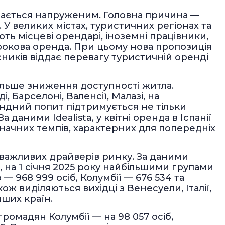
шається напруженим. Головна причина —
 У великих містах, туристичних регіонах та
ь місцеві орендарі, іноземні працівники,
рокова оренда. При цьому нова пропозиція
сників віддає перевагу туристичній оренді
альше зниження доступності житла.
 Барселоні, Валенсії, Малазі, на
ендний попит підтримується не тільки
 даними Idealista, у квітні оренда в Іспанії
означних темпів, характерних для попередніх
 важливих драйверів ринку. За даними
, на 1 січня 2025 року найбільшими групами
— 968 999 осіб, Колумбії — 676 534 та
ож виділяються вихідці з Венесуели, Італії,
нших країн.
громадян Колумбії — на 98 057 осіб,