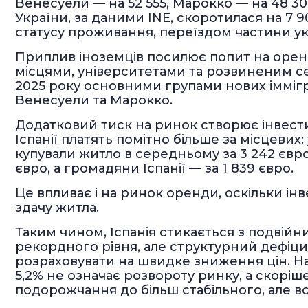
Венесуели — на 52 555, Марокко — на 48 3
України, за даними INE, скоротилася на 7 9
статусу проживання, переїздом частини укр
Приплив іноземців посилює попит на орен
місцями, університетами та розвиненим се
2025 року основними групами нових іммігра
Венесуели та Марокко.
Додатковий тиск на ринок створює інвести
Іспанії платять помітно більше за місцевих
купували житло в середньому за 3 242 євро 
євро, а громадяни Іспанії — за 1 839 євро.
Це впливає і на ринок оренди, оскільки інв
здачу житла.
Таким чином, Іспанія стикається з подвій
рекордного рівня, але структурний дефіци
розраховувати на швидке зниження цін. На
5,2% не означає розвороту ринку, а скоріше
подорожчання до більш стабільного, але в