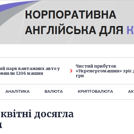
Чистий прибуток
ий парк вантажних авто у
«Укренергомашин» зріс д
овнили 1206 машин
грн
АНАЛIТИКА
ВАЛЮТА
КРИПТОВАЛЮТА
АК
 квітні досягла
м