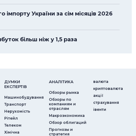
 імпорту України за сім місяців 2026
уток більш ніж у 1,5 раза
ДУМКИ
АНАЛIТИКА
валюта
ЕКСПЕРТIВ
криптовалюта
Обзоры рынка
акції
Машинобудування
Обзоры по
страхування
компаниям и
Транспорт
отраслям
iвенти
Нерухомість
Макроэкономика
Рітейл
Обзор облигаций
Телеком
Прогнозы и
Хімічна
стратегия