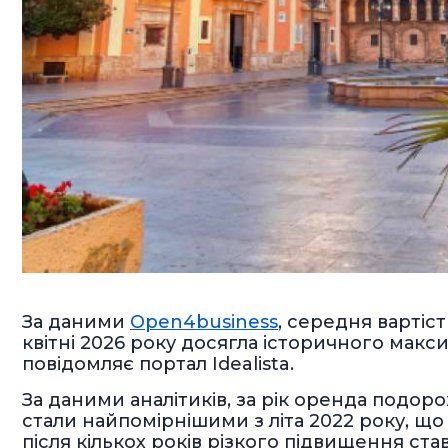
За даними
Open4business
, середня вартіс
квітні 2026 року досягла історичного макси
повідомляє портал Idealista.
За даними аналітиків, за рік оренда подор
стали найпомірнішими з літа 2022 року, що
після кількох років різкого підвищення ста