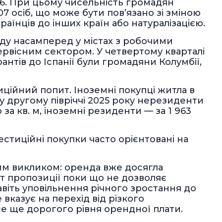
06. При цьому чисельність громадян
07 осіб, що може бути пов’язано зі зміною
аїнців до інших країн або натуралізацією.
ду насамперед у містах з робочими
рвісним сектором. У четвертому кварталі
нтів до Іспанії були громадяни Колумбії,
ційний попит. Іноземні покупці житла в
: у другому півріччі 2025 року нерезиденти
за кв. м, іноземні резиденти — за 1 963
естиційні покупки часто орієнтовані на
ним викликом: оренда вже досягла
т пропозиції поки що не дозволяє
віть уповільнення річного зростання до
 вказує на перехід від різкого
се ще дорогого рівня орендної плати.