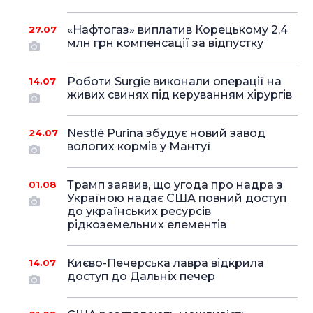
«Нафтогаз» виплатив Корецькому 2,4
27.07
млн грн компенсації за відпустку
Роботи Surgie виконали операції на
14.07
живих свинях під керуванням хірургів
Nestlé Purina збудує новий завод
24.07
вологих кормів у Мантуї
Трамп заявив, що угода про надра з
01.08
Україною надає США повний доступ
до українських ресурсів
рідкоземельних елементів
Києво-Печерська лавра відкрила
14.07
доступ до Дальніх печер