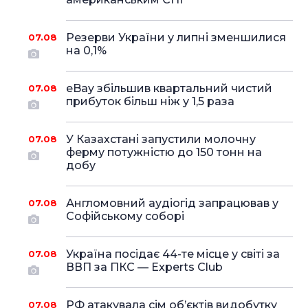
Резерви України у липні зменшилися
07.08
на 0,1%
eBay збільшив квартальний чистий
07.08
прибуток більш ніж у 1,5 раза
У Казахстані запустили молочну
07.08
ферму потужністю до 150 тонн на
добу
Англомовний аудіогід запрацював у
07.08
Софійському соборі
Україна посідає 44-те місце у світі за
07.08
ВВП за ПКС — Experts Club
РФ атакувала сім об’єктів видобутку
07.08