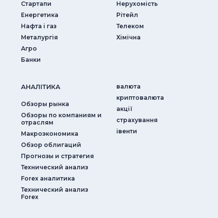
Стартапи
Нерухомість
Енергетика
Рітейл
Нафта і газ
Телеком
Металургія
Хімічна
Агро
Банки
АНАЛIТИКА
валюта
криптовалюта
Обзоры рынка
акції
Обзоры по компаниям и
страхування
отраслям
iвенти
Макроэкономика
Обзор облигаций
Прогнозы и стратегия
Технический анализ
Forex аналитика
Технический анализ
Forex