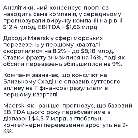
Аналітики, чий консенсус-прогноз
наводить сама компанія, у середньому
прогнозували виручку компанії на рівні
$12,4 млрд, EBITDA – $1,66 млрд.
Доходи Maersk у сфері морських
перевезень у першому кварталі
скоротилися на 8,2% – до $8,18 млрд.
Ставки фрахту знизилися на 14%, тоді як
обсяги перевезень збільшилися на 9%.
Компанія зазначає, що конфлікт на
Близькому Сході не справив суттєвого
впливу на її фінансові результати в
першому кварталі.
Maersk, як і раніше, прогнозує, що базовий
EBITDA цього року перебуватиме в
діапазоні $4,5-7 млрд, а глобальні
контейнерні перевезення зростуть на 2-
4%.