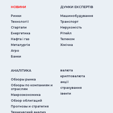
НОВИНИ
ДУМКИ ЕКСПЕРТIВ
Ринки
Машинобудування
Технології
Транспорт
Стартапи
Нерухомість
Енергетика
Рітейл
Нафта і газ
Телеком
Металургія
Хімічна
Агро
Банки
АНАЛIТИКА
валюта
криптовалюта
Обзоры рынка
акції
Обзоры по компаниям и
страхування
отраслям
iвенти
Макроэкономика
Обзор облигаций
Прогнозы и стратегия
Технический анализ