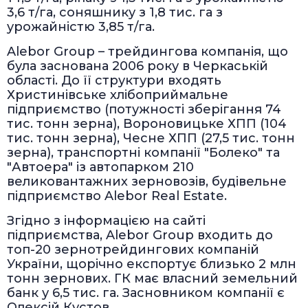
3,6 т/га, соняшнику з 1,8 тис. га з
урожайністю 3,85 т/га.
Alebor Group – трейдингова компанія, що
була заснована 2006 року в Черкаській
області. До її структури входять
Христинівське хлібоприймальне
підприємство (потужності зберігання 74
тис. тонн зерна), Вороновицьке ХПП (104
тис. тонн зерна), Чесне ХПП (27,5 тис. тонн
зерна), транспортні компанії "Болеко" та
"Автоера" із автопарком 210
великовантажних зерновозів, будівельне
підприємство Alebor Real Estate.
Згідно з інформацією на сайті
підприємства, Alebor Group входить до
топ-20 зернотрейдингових компаній
України, щорічно експортує близько 2 млн
тонн зернових. ГК має власний земельний
банк у 6,5 тис. га. Засновником компанії є
Олексій Кустов.