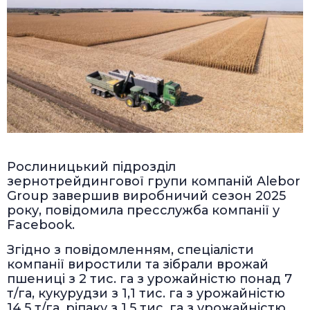
Рослиницький підрозділ
зернотрейдингової групи компаній Alebor
Group завершив виробничий сезон 2025
року, повідомила пресслужба компанії у
Facebook.
Згідно з повідомленням, спеціалісти
компанії виростили та зібрали врожай
пшениці з 2 тис. га з урожайністю понад 7
т/га, кукурудзи з 1,1 тис. га з урожайністю
14,5 т/га, ріпаку з 1,5 тис. га з урожайністю