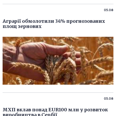
05.08
Аграрії обмолотили 34% прогнозованих
площ зернових
05.08
МХП вклав понад EUR100 млн у розвиток
виробництва в Сербії