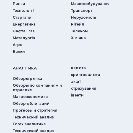
Ринки
Машинобудування
Технології
Транспорт
Стартапи
Нерухомість
Енергетика
Рітейл
Нафта і газ
Телеком
Металургія
Хімічна
Агро
Банки
АНАЛIТИКА
валюта
криптовалюта
Обзоры рынка
акції
Обзоры по компаниям и
страхування
отраслям
iвенти
Макроэкономика
Обзор облигаций
Прогнозы и стратегия
Технический анализ
Forex аналитика
Технический анализ