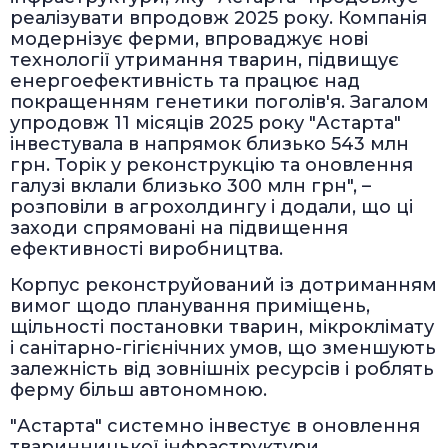
реалізувати впродовж 2025 року. Компанія
модернізує ферми, впроваджує нові
технології утримання тварин, підвищує
енергоефективність та працює над
покращенням генетики поголів'я. Загалом
упродовж 11 місяців 2025 року "Астарта"
інвестувала в напрямок близько 543 млн
грн. Торік у реконструкцію та оновлення
галузі вклали близько 300 млн грн", –
розповіли в агрохолдингу і додали, що ці
заходи спрямовані на підвищення
ефективності виробництва.
Корпус реконструйований із дотриманням
вимог щодо планування приміщень,
щільності постановки тварин, мікроклімату
і санітарно-гігієнічних умов, що зменшують
залежність від зовнішніх ресурсів і роблять
ферму більш автономною.
"Астарта" системно інвестує в оновлення
тваринницької інфраструктури,