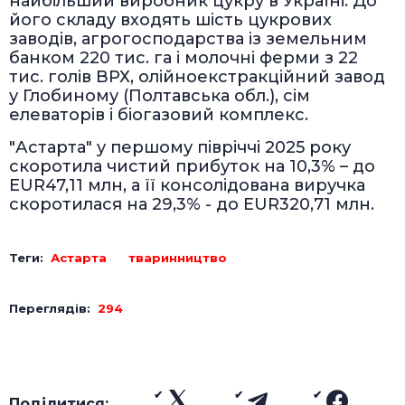
найбільший виробник цукру в Україні. До
його складу входять шість цукрових
заводів, агрогосподарства із земельним
банком 220 тис. га і молочні ферми з 22
тис. голів ВРХ, олійноекстракційний завод
у Глобиному (Полтавська обл.), сім
елеваторів і біогазовий комплекс.
"Астарта" у першому півріччі 2025 року
скоротила чистий прибуток на 10,3% – до
EUR47,11 млн, а її консолідована виручка
скоротилася на 29,3% - до EUR320,71 млн.
Теги:
Астарта
тваринництво
Переглядів:
294
Поділитися: