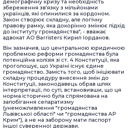
демографічну кризу та необхідність
збереження зв’язку з мільйонами
українців, які опинилися за кордоном.
Закон створює складну, але логічну
правову рамку, яка докорінно змінює підхід
до інституту громадянства", - вважає
адвокат АО Barristers Кирил Іорданов.
Він зазначив, що центральною юридичною
проблемою реформи громадянства була
потенційна колізія зі ст. 4 Конституції, яка
проголошує, що Україні існує єдине
громадянство. Замість того, щоб ініціювати
складну процедуру внесення змін до
Конституції, законодавець обрав шлях
інтерпретації, по суті, встановивши, що ця
норма історично була спрямована на
запобігання сепаратизму
(унеможливлення "громадянства
Львівської області" чи "громадянства АР
Крим"), а не на заборону мати паспорт
іншої суверенної держави.