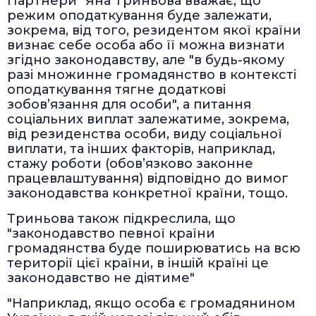
Партнери" Яна Триньова вважає, що
режим оподаткування буде залежати,
зокрема, від того, резидентом якої країни
визнає себе особа або її можна визнати
згідно законодавству, але "в будь-якому
разі множинне громадянство в контексті
оподаткування тягне додаткові
зобов’язання для особи", а питання
соціальних виплат залежатиме, зокрема,
від резиденства особи, виду соціальної
виплати, та інших факторів, наприклад,
стажу роботи (обов’язково законне
працевлаштування) відповідно до вимог
законодавства конкретної країни, тощо.
Триньова також підкреслила, що
"законодавство певної країни
громадянства буде поширюватись на всю
території цієї країни, в іншій країні це
законодавство не діятиме"
"Наприклад, якщо особа є громадянином