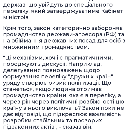
держав, що увійдуть до спеціального
переліку, який затверджуватиме Кабінет
міністрів.
Крім того, закон категорично забороняє
громадянство держави-агресора (РФ) та
на обіймання державних посад для осіб з
множинним громадянством.
"Ці механізми, хоч і є прагматичними,
породжують дискусії. Наприклад,
делегування повноважень щодо
формування переліку "дружніх країн"
уряду створює ризик політизації. Що
станеться, якщо людина отримає
громадянство країни, яка є в переліку, а
через рік через політичні розбіжності цю
країну з нього виключать? Закон поки не
дає відповіді, що підкреслює важливість
розробки стабільних та прозорих
підзаконних актів", - сказав він.