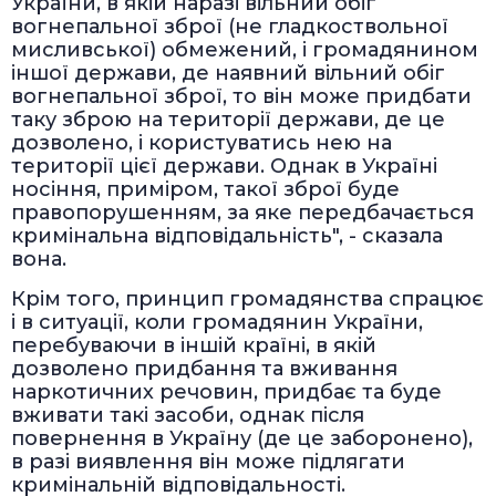
України, в якій наразі вільний обіг
вогнепальної зброї (не гладкоствольної
мисливської) обмежений, і громадянином
іншої держави, де наявний вільний обіг
вогнепальної зброї, то він може придбати
таку зброю на території держави, де це
дозволено, і користуватись нею на
території цієї держави. Однак в Україні
носіння, приміром, такої зброї буде
правопорушенням, за яке передбачається
кримінальна відповідальність", - сказала
вона.
Крім того, принцип громадянства спрацює
і в ситуації, коли громадянин України,
перебуваючи в іншій країні, в якій
дозволено придбання та вживання
наркотичних речовин, придбає та буде
вживати такі засоби, однак після
повернення в Україну (де це заборонено),
в разі виявлення він може підлягати
кримінальній відповідальності.