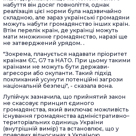
набуття він досяг повноліття, однак
реалізація цієї норми була надзвичайно
складною, але зараз українські громадяни
можуть набути громадянство інших країн.
Втім перелік країн, де українці можуть
мати множинне громадянство, наразі ще
не затверджений урядом. .
"Зокрема, планується надавати пріоритет
країнам ЄС, G7 та НАТО. При цьому такими
країнами не можуть бути держави-
агресори або окупанти. Такий підхід
покликаний усунути потенційні загрози
національній безпеці", - сказала вона.
Лупійчук зазначила, що прийнятий закон
не скасовує принцип єдиного
громадянства, який виключає можливість
існування громадянства адміністративно–
територіальних одиниць України
(внутрішній вимір) та встановлює, що у
правових відносинах з Україною