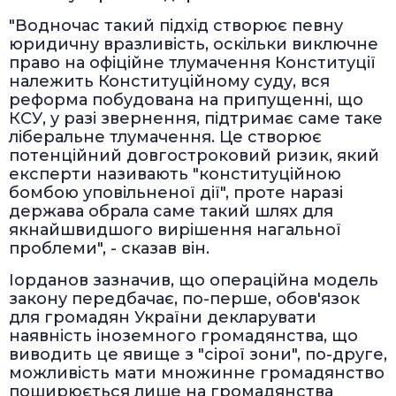
"Водночас такий підхід створює певну
юридичну вразливість, оскільки виключне
право на офіційне тлумачення Конституції
належить Конституційному суду, вся
реформа побудована на припущенні, що
КСУ, у разі звернення, підтримає саме таке
ліберальне тлумачення. Це створює
потенційний довгостроковий ризик, який
експерти називають "конституційною
бомбою уповільненої дії", проте наразі
держава обрала саме такий шлях для
якнайшвидшого вирішення нагальної
проблеми", - сказав він.
Іорданов зазначив, що операційна модель
закону передбачає, по-перше, обов'язок
для громадян України декларувати
наявність іноземного громадянства, що
виводить це явище з "сірої зони", по-друге,
можливість мати множинне громадянство
поширюється лише на громадянства