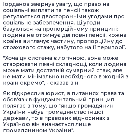
Іорданов звернув увагу, що право на
соціальні виплати та пенсії також
регулюється двосторонніми угодами про
соціальне забезпечення. Ці угоди
базуються на пропорційному принципі:
людина не отримує дві повні пенсії, кожна
країна виплачує частину, пропорційну до
страхового стажу, набутого на її території.
"Хоча ця система є логічною, вона може
створювати певні складнощі, коли людина
може мати достатній сумарний стаж, але
не мати мінімально необхідного в жодній з
країн окремо", - сказав він.
Як підкреслив юрист, в питаннях права та
обов'язків фундаментальний принцип
полягає в тому, що "якщо громадянин
України набув громадянство іншої
держави, то в правових відносинах з
Україною він визнається лише
громадянином України".