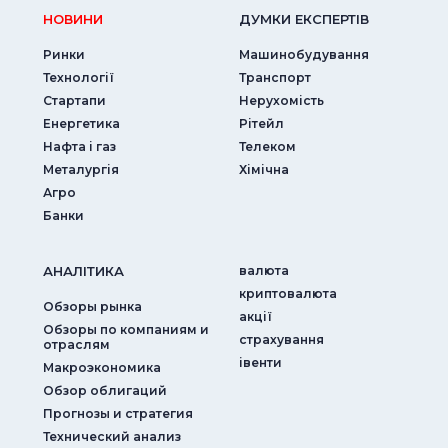
НОВИНИ
ДУМКИ ЕКСПЕРТIВ
Ринки
Машинобудування
Технології
Транспорт
Стартапи
Нерухомість
Енергетика
Рітейл
Нафта і газ
Телеком
Металургія
Хімічна
Агро
Банки
АНАЛIТИКА
валюта
криптовалюта
Обзоры рынка
акції
Обзоры по компаниям и
страхування
отраслям
iвенти
Макроэкономика
Обзор облигаций
Прогнозы и стратегия
Технический анализ