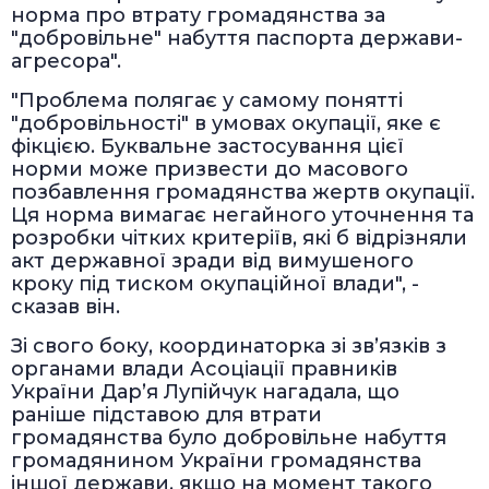
норма про втрату громадянства за
"добровільне" набуття паспорта держави-
агресора".
"Проблема полягає у самому понятті
"добровільності" в умовах окупації, яке є
фікцією. Буквальне застосування цієї
норми може призвести до масового
позбавлення громадянства жертв окупації.
Ця норма вимагає негайного уточнення та
розробки чітких критеріїв, які б відрізняли
акт державної зради від вимушеного
кроку під тиском окупаційної влади", -
сказав він.
Зі свого боку, координаторка зі звʼязків з
органами влади Асоціації правників
України Дарʼя Лупійчук нагадала, що
раніше підставою для втрати
громадянства було добровільне набуття
громадянином України громадянства
іншої держави, якщо на момент такого