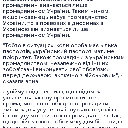
громадянин визнається лише
громадянином України. Таким чином,
якщо іноземець набув громадянство
України, то в правових відносинах з
Україною він визнається лише
громадянином України.
"Тобто в ситуаціях, коли особа має кілька
паспортів, український паспорт матиме
пріоритет. Також громадяни з українським
громадянством, незалежно від інших,
зобов’язані виконувати свої обов’язки
перед державою, включно з військовим", -
сказала вона.
Лупійчук підкреслила, що слідом за
ухвалення закону про множинне
громадянство необхідно впровадити
зміни задля усунення існуючих недоліків
інституту множинного громадянства. Так,
щодо військового обов’язку для біпатридів
Європейська конвенція про скорочення