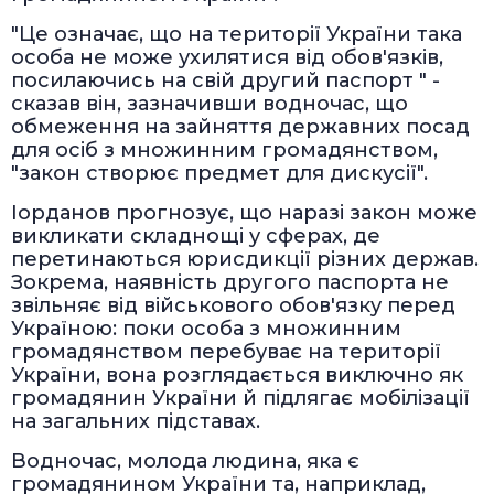
"Це означає, що на території України така
особа не може ухилятися від обов'язків,
посилаючись на свій другий паспорт " -
сказав він, зазначивши водночас, що
обмеження на зайняття державних посад
для осіб з множинним громадянством,
"закон створює предмет для дискусії".
Іорданов прогнозує, що наразі закон може
викликати складнощі у сферах, де
перетинаються юрисдикції різних держав.
Зокрема, наявність другого паспорта не
звільняє від військового обов'язку перед
Україною: поки особа з множинним
громадянством перебуває на території
України, вона розглядається виключно як
громадянин України й підлягає мобілізації
на загальних підставах.
Водночас, молода людина, яка є
громадянином України та, наприклад,