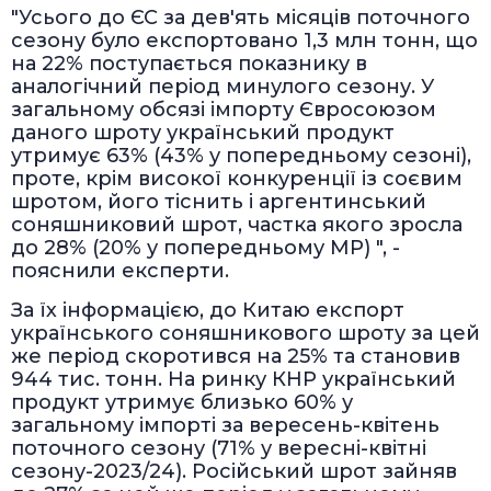
"Усього до ЄС за дев'ять місяців поточного
сезону було експортовано 1,3 млн тонн, що
на 22% поступається показнику в
аналогічний період минулого сезону. У
загальному обсязі імпорту Євросоюзом
даного шроту український продукт
утримує 63% (43% у попередньому сезоні),
проте, крім високої конкуренції із соєвим
шротом, його тіснить і аргентинський
соняшниковий шрот, частка якого зросла
до 28% (20% у попередньому МР) ", -
пояснили експерти.
За їх інформацією, до Китаю експорт
українського соняшникового шроту за цей
же період скоротився на 25% та становив
944 тис. тонн. На ринку КНР український
продукт утримує близько 60% у
загальному імпорті за вересень-квітень
поточного сезону (71% у вересні-квітні
сезону-2023/24). Російський шрот зайняв