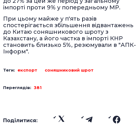
до 27% за цей же період у загальному
імпорті проти 9% у попередньому МР.
При цьому майже у п'ять разів
спостерігається збільшення відвантажень
до Китаю соняшникового шроту з
Казахстану, а його частка в імпорті КНР
становить близько 5%, резюмували в "АПК-
Інформ".
Теги:
експорт
соняшниковий шрот
Переглядів:
381
Поділитися: