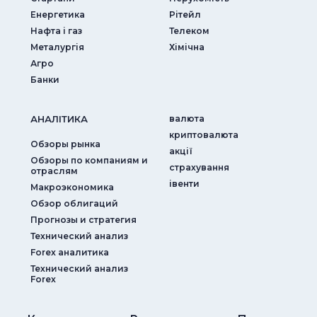
Енергетика
Рітейл
Нафта і газ
Телеком
Металургія
Хімічна
Агро
Банки
АНАЛIТИКА
валюта
криптовалюта
Обзоры рынка
акції
Обзоры по компаниям и
страхування
отраслям
iвенти
Макроэкономика
Обзор облигаций
Прогнозы и стратегия
Технический анализ
Forex аналитика
Технический анализ
Forex