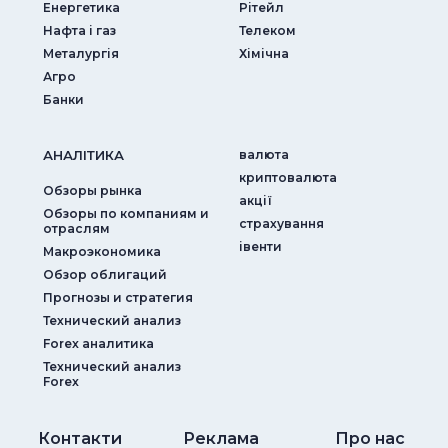
Енергетика
Рітейл
Нафта і газ
Телеком
Металургія
Хімічна
Агро
Банки
АНАЛIТИКА
валюта
криптовалюта
Обзоры рынка
акції
Обзоры по компаниям и
страхування
отраслям
iвенти
Макроэкономика
Обзор облигаций
Прогнозы и стратегия
Технический анализ
Forex аналитика
Технический анализ
Forex
Контакти
Реклама
Про нас