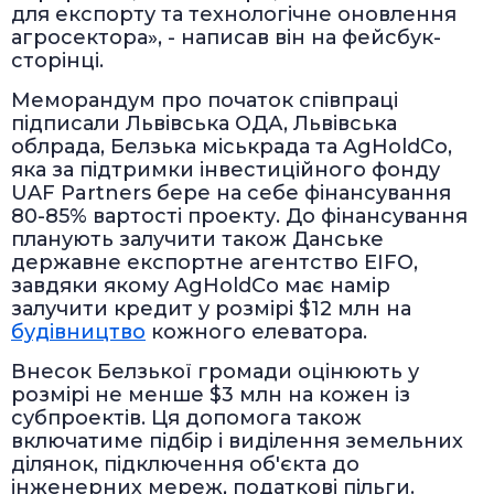
для експорту та технологічне оновлення
агросектора», - написав він на фейсбук-
сторінці.
Меморандум про початок співпраці
підписали Львівська ОДА, Львівська
облрада, Белзька міськрада та AgHoldCo,
яка за підтримки інвестиційного фонду
UAF Partners бере на себе фінансування
80-85% вартості проекту. До фінансування
планують залучити також Данське
державне експортне агентство EIFO,
завдяки якому AgHoldCo має намір
залучити кредит у розмірі $12 млн на
будівництво
кожного елеватора.
Внесок Белзької громади оцінюють у
розмірі не менше $3 млн на кожен із
субпроектів. Ця допомога також
включатиме підбір і виділення земельних
ділянок, підключення об'єкта до
інженерних мереж, податкові пільги.