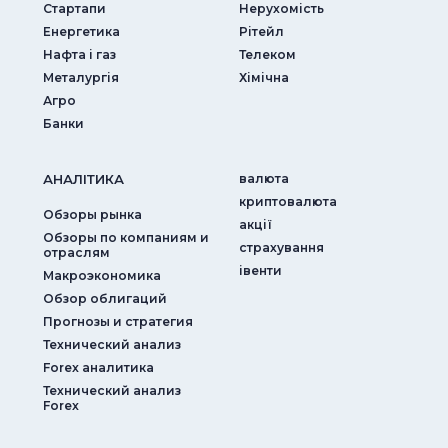
Стартапи
Нерухомість
Енергетика
Рітейл
Нафта і газ
Телеком
Металургія
Хімічна
Агро
Банки
АНАЛIТИКА
валюта
криптовалюта
Обзоры рынка
акції
Обзоры по компаниям и
страхування
отраслям
iвенти
Макроэкономика
Обзор облигаций
Прогнозы и стратегия
Технический анализ
Forex аналитика
Технический анализ
Forex