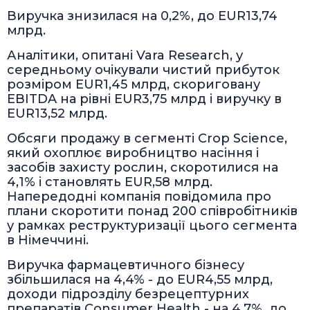
Виручка знизилася на 0,2%, до EUR13,74
млрд.
Аналітики, опитані Vara Research, у
середньому очікували чистий прибуток
розміром EUR1,45 млрд, скориговану
EBITDA на рівні EUR3,75 млрд і виручку в
EUR13,52 млрд.
Обсяги продажу в сегменті Crop Science,
який охоплює виробництво насіння і
засобів захисту рослин, скоротилися на
4,1% і становлять EUR,58 млрд.
Напередодні компанія повідомила про
плани скоротити понад 200 співробітників
у рамках реструктуризації цього сегмента
в Німеччині.
Виручка фармацевтичного бізнесу
збільшилася на 4,4% - до EUR4,55 млрд,
доходи підрозділу безрецептурних
препаратів Consumer Health - на 4,7%, до