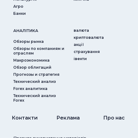
Агро
Банки
АНАЛIТИКА
валюта
криптовалюта
Обзоры рынка
акції
Обзоры по компаниям и
страхування
отраслям
iвенти
Макроэкономика
Обзор облигаций
Прогнозы и стратегия
Технический анализ
Forex аналитика
Технический анализ
Forex
Контакти
Реклама
Про нас