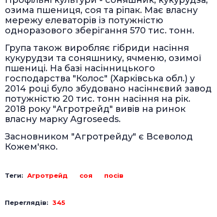
озима пшениця, соя та ріпак. Має власну
мережу елеваторів із потужністю
одноразового зберігання 570 тис. тонн.
Група також виробляє гібриди насіння
кукурудзи та соняшнику, ячменю, озимої
пшениці. На базі насінницького
господарства "Колос" (Харківська обл.) у
2014 році було збудовано насіннєвий завод
потужністю 20 тис. тонн насіння на рік.
2018 року "Агротрейд" вивів на ринок
власну марку Agroseeds.
Засновником "Агротрейду" є Всеволод
Кожем'яко.
Теги:
Агротрейд
соя
посів
Переглядів:
345