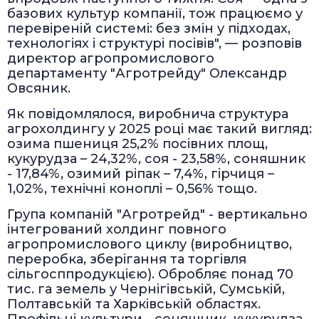
базових культур компанії, тож працюємо у
перевіреній системі: без змін у підходах,
технологіях і структурі посівів", — розповів
директор агропромислового
департаменту "Агротрейду" Олександр
Овсяник.
Як повідомлялося, виробнича структура
агрохолдингу у 2025 році має такий вигляд:
озима пшениця 25,2% посівних площ,
кукурудза – 24,32%, соя - 23,58%, соняшник
- 17,84%, озимий ріпак – 7,4%, гірчиця –
1,02%, технічні коноплі – 0,56% тощо.
Група компаній "Агротрейд" - вертикально
інтегрований холдинг повного
агропромислового циклу (виробництво,
переробка, зберігання та торгівля
сільгосппродукцією). Обробляє понад 70
тис. га земель у Чернігівській, Сумській,
Полтавській та Харківській областях.
Профільні культури - соняшник, кукурудза,