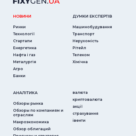
НОВИНИ
ДУМКИ ЕКСПЕРТIВ
Ринки
Машинобудування
Технології
Транспорт
Стартапи
Нерухомість
Енергетика
Рітейл
Нафта і газ
Телеком
Металургія
Хімічна
Агро
Банки
АНАЛIТИКА
валюта
криптовалюта
Обзоры рынка
акції
Обзоры по компаниям и
страхування
отраслям
iвенти
Макроэкономика
Обзор облигаций
Прогнозы и стратегия