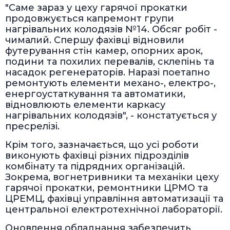
"Саме зараз у цеху гарячої прокатки
продовжується капремонт групи
нагрівальних колодязів №14. Обсяг робіт -
чималий. Спершу фахівці відновили
футерування стін камер, опорних арок,
подини та похилих перевалів, склепінь та
насадок регенераторів. Наразі поетапно
ремонтують елементи механо-, електро-,
енергоустаткування та автоматики,
відновлюють елементи каркасу
нагрівальних колодязів", - констатується у
пресрелізі.
Крім того, зазначається, що усі роботи
виконують фахівці різних підрозділів
комбінату та підрядних організацій.
Зокрема, вогнетривники та механіки цеху
гарячої прокатки, ремонтники ЦРМО та
ЦРЕМЦ, фахівці управління автоматизації та
центральної електротехнічної лабораторії.
Оновлення обладнання забезпечить