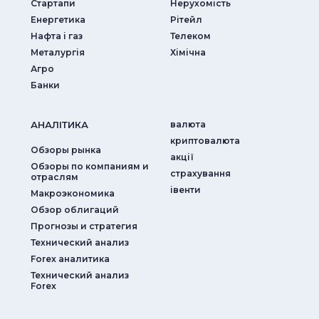
Стартапи
Нерухомість
Енергетика
Рітейл
Нафта і газ
Телеком
Металургія
Хімічна
Агро
Банки
АНАЛIТИКА
валюта
криптовалюта
Обзоры рынка
акції
Обзоры по компаниям и
страхування
отраслям
iвенти
Макроэкономика
Обзор облигаций
Прогнозы и стратегия
Технический анализ
Forex аналитика
Технический анализ
Forex