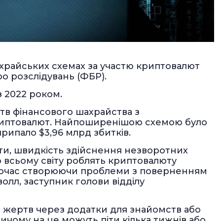
ахрайських схемах за участю криптовалют
ро розслідувань (ФБР).
з 2022 роком.
тв фінансового шахрайства з
 криптовалют. Найпоширенішою схемою було
припало $3,96 млрд збитків.
и, швидкість здійснення незворотних
о всьому світу роблять криптовалюту
ночас створюючи проблеми з поверненням
олл, заступник голови відділу
ть жертв через додатки для знайомств або
ричому на це можуть піти кілька тижнів або