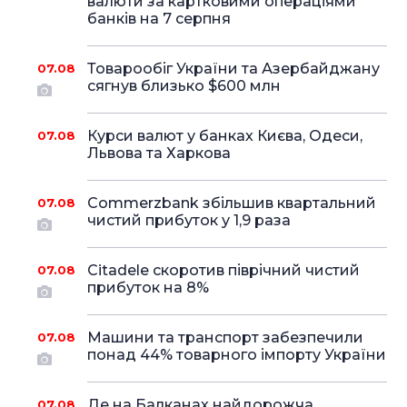
валюти за картковими операціями
банків на 7 серпня
Товарообіг України та Азербайджану
07.08
сягнув близько $600 млн
Курси валют у банках Києва, Одеси,
07.08
Львова та Харкова
Commerzbank збільшив квартальний
07.08
чистий прибуток у 1,9 раза
Citadele скоротив піврічний чистий
07.08
прибуток на 8%
Машини та транспорт забезпечили
07.08
понад 44% товарного імпорту України
Де на Балканах найдорожча
07.08