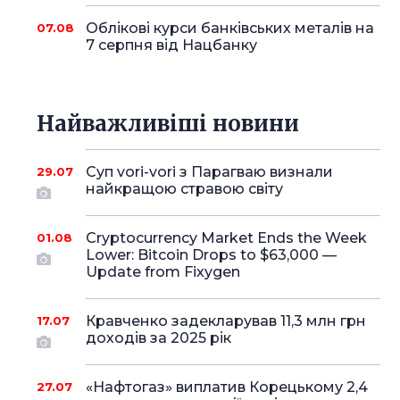
Облікові курси банківських металів на
07.08
7 серпня від Нацбанку
Найважливіші новини
Суп vori-vori з Парагваю визнали
29.07
найкращою стравою світу
Cryptocurrency Market Ends the Week
01.08
Lower: Bitcoin Drops to $63,000 —
Update from Fixygen
Кравченко задекларував 11,3 млн грн
17.07
доходів за 2025 рік
«Нафтогаз» виплатив Корецькому 2,4
27.07