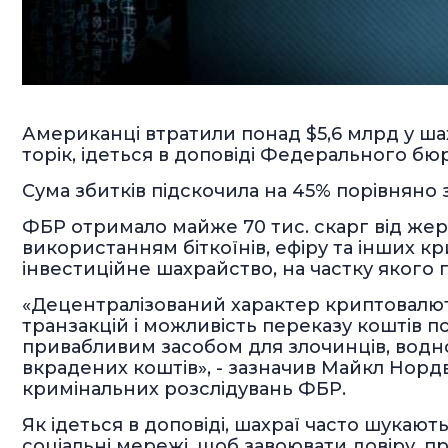
Американці втратили понад $5,6 млрд у ш
торік, ідеться в доповіді Федерального бю
Сума збитків підскочила на 45% порівняно 
ФБР отримало майже 70 тис. скарг від жер
використанням біткоїнів, ефіру та інших
інвестиційне шахрайство, на частку якого 
«Децентралізований характер криптовалют
транзакцій і можливість переказу коштів п
привабливим засобом для злочинців, вод
вкрадених коштів», - зазначив Майкл Нордв
кримінальних розслідувань ФБР.
Як ідеться в доповіді, шахраї часто шукаю
соціальні мережі, щоб завоювати довіру, п