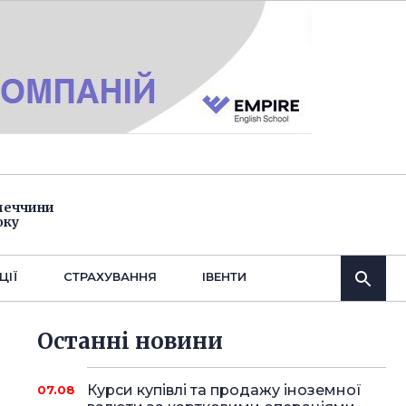
імеччини
оку
ЦІЇ
СТРАХУВАННЯ
IВЕНТИ
Останнi новини
Курси купівлі та продажу іноземної
07.08