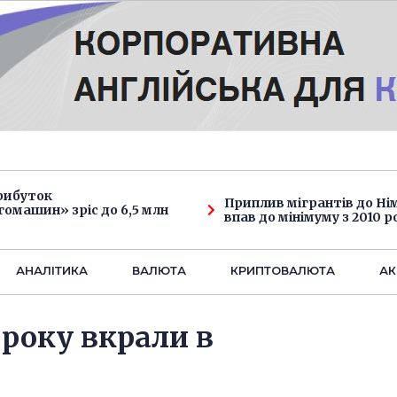
рибуток
Приплив мігрантів до Н
омашин» зріс до 6,5 млн
впав до мінімуму з 2010 р
АНАЛIТИКА
ВАЛЮТА
КРИПТОВАЛЮТА
АК
року вкрали в