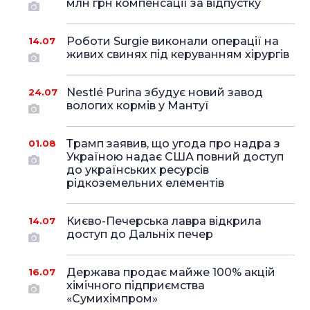
млн грн компенсації за відпустку
Роботи Surgie виконали операції на
14.07
живих свинях під керуванням хірургів
Nestlé Purina збудує новий завод
24.07
вологих кормів у Мантуї
Трамп заявив, що угода про надра з
01.08
Україною надає США повний доступ
до українських ресурсів
рідкоземельних елементів
Києво-Печерська лавра відкрила
14.07
доступ до Дальніх печер
Держава продає майже 100% акцій
16.07
хімічного підприємства
«Сумихімпром»