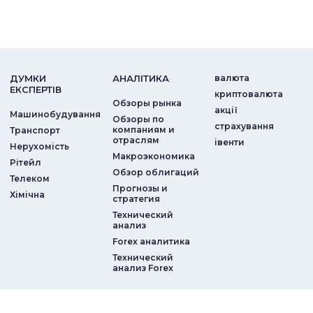
ДУМКИ
АНАЛIТИКА
валюта
ЕКСПЕРТIВ
криптовалюта
Обзоры рынка
акції
Машинобудування
Обзоры по
страхування
компаниям и
Транспорт
отраслям
iвенти
Нерухомість
Макроэкономика
Рітейл
Обзор облигаций
Телеком
Прогнозы и
Хімічна
стратегия
Технический
анализ
Forex аналитика
Технический
анализ Forex