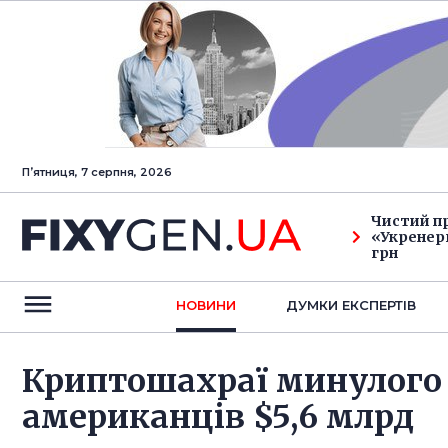
Пʼятниця, 7 серпня, 2026
Чистий п
«Укренерг
грн
НОВИНИ
ДУМКИ ЕКСПЕРТIВ
Криптошахраї минулого 
американців $5,6 млрд