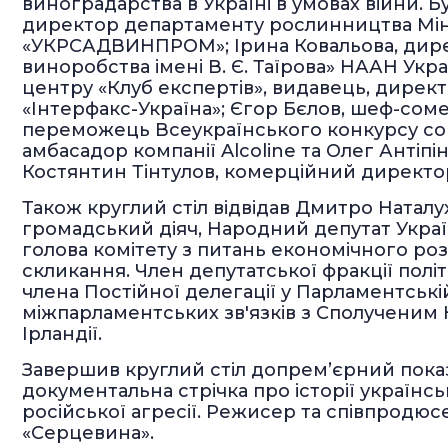
виноградарства в Україні в умовах війни. Б
директор департаменту рослинництва Мін
«УКРСАДВИНПРОМ»; Ірина Ковальова, дире
виноробства імені В. Є. Таїрова» НААН Укр
центру «Клуб експертів», видавець, дирек
«Інтерфакс-Україна»; Єгор Бєлов, шеф-сомел
переможець Всеукраїнського конкурсу сом
амбасадор компанії Alcoline та Олег Антіп
Костянтин Тінтулов, комерційний директо
Також круглий стіл відвідав Дмитро Наталу
громадський діяч, Народний депутат Украї
голова комітету з питань економічного роз
скликання. Член депутатської фракції політ
члена Постійної делегації у Парламентські
міжпарламентських зв'язків з Сполученим К
Ірландії.
Завершив круглий стіл допрем’єрний показ
документальна стрічка про історії українсь
російської агресії. Режисер та співпродюс
«Серцевина».