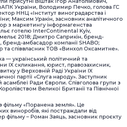
ули присутні Віштак Ігор Анатолійович,
АПК України, Володимир Печко, голова ГС
ктор ННЦ «Інститут виноградарства і
аїни; Максим Уракін, засновник аналітичного
тор з маркетингу інформагенства
ьє готелю InterContinental Kyiv,
ельє 2018; Дмитро Саприкін, бренд-
ін, бренд-амбасадор компанії SHABO;
р та співвласник ТОВ «Винхол Оксамитне».
ха — український політичний та
ни IX скликання, юрист, правозахисник,
витку у Верховній Раді України IX
ичної партії «Слуга народу». Заступник
й асамблеї Ради Європи. Співголова групи з
оролівством Великої Британії та Північної
 фільму «Поранена земля». Це
ких виноробів, які постраждали від
ер фільму – Роман Заяць, засновник проєкту