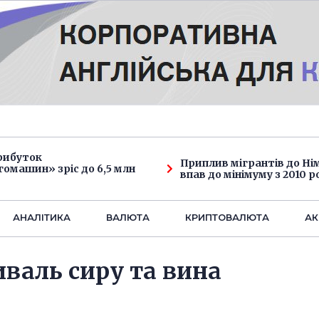
рибуток
Приплив мігрантів до Н
омашин» зріс до 6,5 млн
впав до мінімуму з 2010 р
АНАЛIТИКА
ВАЛЮТА
КРИПТОВАЛЮТА
АК
валь сиру та вина