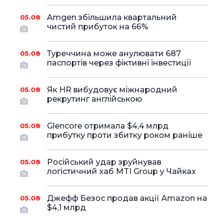
Amgen збільшила квартальний
05.08
чистий прибуток на 66%
Туреччина може анулювати 687
05.08
паспортів через фіктивні інвестиції
Як HR вибудовує міжнародний
05.08
рекрутинг англійською
Glencore отримала $4,4 млрд
05.08
прибутку проти збитку роком раніше
Російський удар зруйнував
05.08
логістичний хаб MTI Group у Чайках
Джефф Безос продав акції Amazon на
05.08
$4,1 млрд