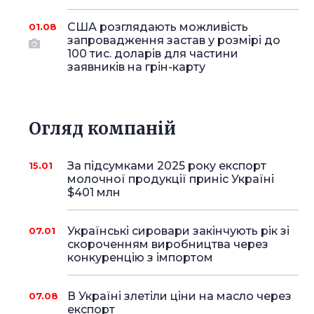
США розглядають можливість
01.08
запровадження застав у розмірі до
100 тис. доларів для частини
заявників на грін-карту
Огляд компаній
За підсумками 2025 року експорт
15.01
молочної продукції приніс Україні
$401 млн
Українські сировари закінчують рік зі
07.01
скороченням виробництва через
конкуренцію з імпортом
В Україні злетіли ціни на масло через
07.08
експорт