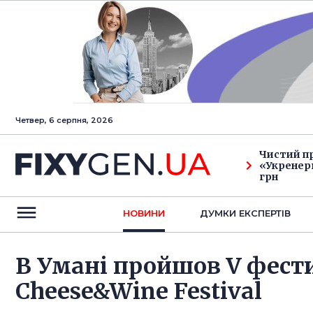
Четвер, 6 серпня, 2026
Чистий п
«Укренерг
грн
НОВИНИ
ДУМКИ ЕКСПЕРТIВ
В Умані пройшов V фести
Cheese&Wine Festival