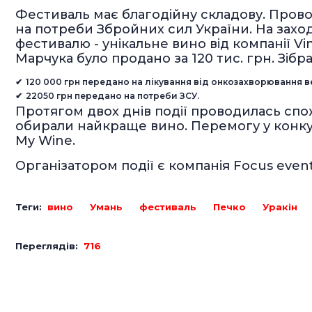
Фестиваль має благодійну складову. Прово
на потреби Збройних сил України. На заході
фестивалю - унікальне вино від компанії Vi
Марчука було продано за 120 тис. грн. Зіб
120 000 грн передано на лікування від онкозахворювання 
22050 грн передано на потреби ЗСУ.
Протягом двох днів події проводилась спож
обирали найкраще вино. Перемогу у конкур
My Wine.
Організатором події є компанія Focus event
Теги:
вино
Умань
фестиваль
Печко
Уракін
Переглядів:
716