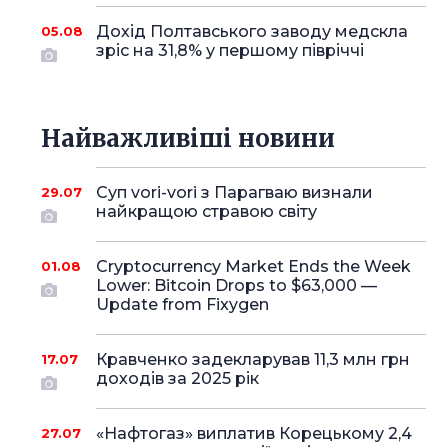
Дохід Полтавського заводу медскла
05.08
зріс на 31,8% у першому півріччі
Найважливіші новини
Суп vori-vori з Парагваю визнали
29.07
найкращою стравою світу
Cryptocurrency Market Ends the Week
01.08
Lower: Bitcoin Drops to $63,000 —
Update from Fixygen
Кравченко задекларував 11,3 млн грн
17.07
доходів за 2025 рік
«Нафтогаз» виплатив Корецькому 2,4
27.07