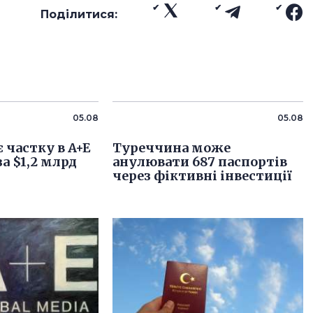
Поділитися:
05.08
05.08
 частку в A+E
Туреччина може
за $1,2 млрд
анулювати 687 паспортів
через фіктивні інвестиції