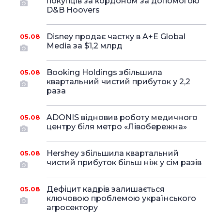
покупців за кордоном за допомогою
D&B Hoovers
Disney продає частку в A+E Global
05.08
Media за $1,2 млрд
Booking Holdings збільшила
05.08
квартальний чистий прибуток у 2,2
раза
ADONIS відновив роботу медичного
05.08
центру біля метро «Лівобережна»
Hershey збільшила квартальний
05.08
чистий прибуток більш ніж у сім разів
Дефіцит кадрів залишається
05.08
ключовою проблемою українського
агросектору