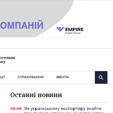
імеччини
оку
ЦІЇ
СТРАХУВАННЯ
IВЕНТИ
Останнi новини
Як українському експортеру знайти
06.08