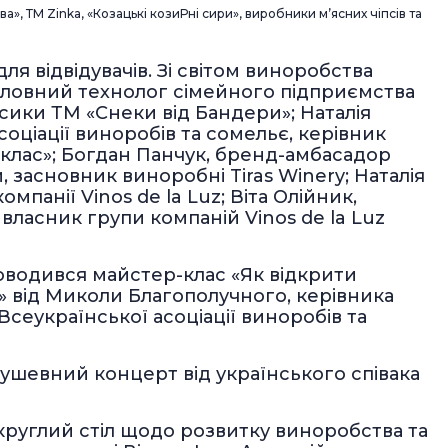
а», ТМ Zinka, «Козацькі козиРні сири», виробники м’ясних чіпсів та
ля відвідувачів. Зі світом виноробства
оловний технолог сімейного підприємства
асики ТМ «Снеки від Бандери»; Наталія
оціації виноробів та сомельє, керівник
клас»; Богдан Панчук, бренд-амбасадор
 засновник виноробні Tiras Winery; Наталія
панії Vinos de la Luz; Віта Олійник,
 власник групи компаній Vinos de la Luz
роводився майстер-клас «Як відкрити
 від Миколи Благополучного, керівника
сеукраїнської асоціації виноробів та
шевний концерт від українського співака
круглий стіл щодо розвитку виноробства та