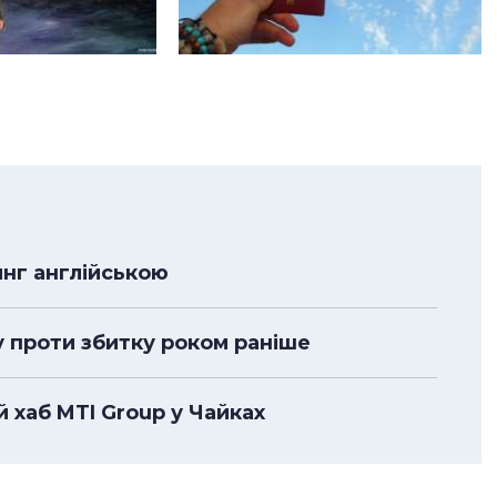
нг англійською
у проти збитку роком раніше
 хаб MTI Group у Чайках