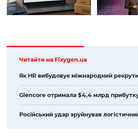
Читайте на Fixygen.ua
Як HR вибудовує міжнародний рекрути
Glencore отримала $4,4 млрд прибутк
Російський удар зруйнував логістичний