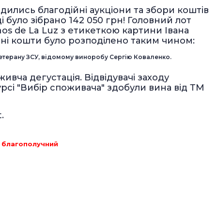
дились благодійні аукціони та збори коштів
 було зібрано 142 050 грн! Головний лот
nos de La Luz з етикеткою картини Івана
рані кошти було розподілено таким чином:
ветерану ЗСУ, відомому виноробу Сергію Коваленко.
ивча дегустація. Відвідувачі заходу
сі "Вибір споживача" здобули вина від ТМ
.
благополучний