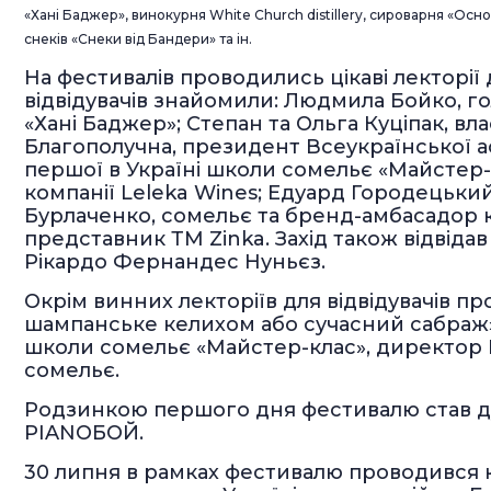
«Хані Баджер», винокурня White Church distillery, сироварня «Основ
снеків «Снеки від Бандери» та ін.
На фестивалів проводились цікаві лекторії д
відвідувачів знайомили: Людмила Бойко, г
«Хані Баджер»; Степан та Ольга Куціпак, вл
Благополучна, президент Всеукраїнської ас
першої в Україні школи сомельє «Майстер-
компанії Leleka Wines; Едуард Городецький,
Бурлаченко, сомельє та бренд-амбасадор ком
представник ТМ Zinka. Захід також відвідав
Рікардо Фернандес Нуньєз.
Окрім винних лекторіїв для відвідувачів п
шампанське келихом або сучасний сабраж»
школи сомельє «Майстер-клас», директор В
сомельє.
Родзинкою першого дня фестивалю став ду
PIANOБОЙ.
30 липня в рамках фестивалю проводився 