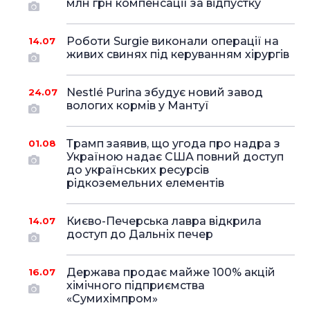
млн грн компенсації за відпустку
Роботи Surgie виконали операції на
14.07
живих свинях під керуванням хірургів
Nestlé Purina збудує новий завод
24.07
вологих кормів у Мантуї
Трамп заявив, що угода про надра з
01.08
Україною надає США повний доступ
до українських ресурсів
рідкоземельних елементів
Києво-Печерська лавра відкрила
14.07
доступ до Дальніх печер
Держава продає майже 100% акцій
16.07
хімічного підприємства
«Сумихімпром»