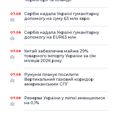
Сербія надала Україні гуманітарну
07.08
допомогу на суму 63 млн євро
Сербія надала Україні гуманітарну
07.08
допомогу на EUR63 млн
Китай забезпечив майже 29%
07.08
товарного імпорту України за сім
місяців 2026 року
Румунія планує посилити
07.08
Вертикальний газовий коридор
американським СПГ
Резерви України у липні зменшилися
07.08
на 0,1%