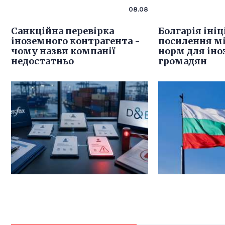
08.08
Санкційна перевірка
Болгарія іні
іноземного контрагента -
посилення м
чому назви компанії
норм для ін
недостатньо
громадян