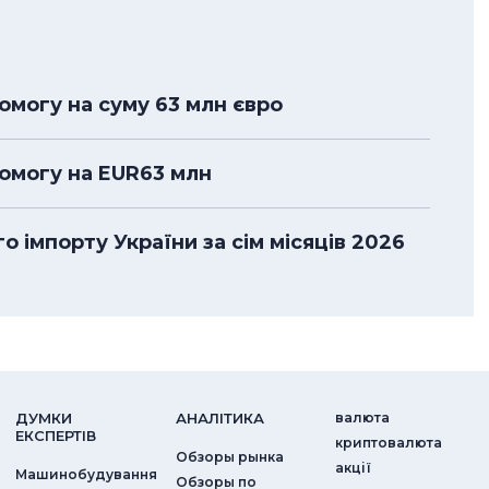
омогу на суму 63 млн євро
помогу на EUR63 млн
 імпорту України за сім місяців 2026
ДУМКИ
АНАЛIТИКА
валюта
ЕКСПЕРТIВ
криптовалюта
Обзоры рынка
акції
Машинобудування
Обзоры по