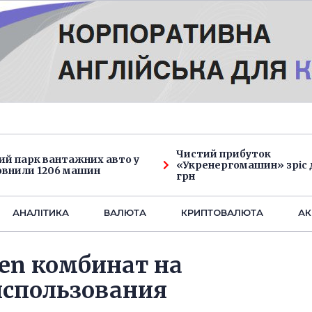
Чистий прибуток
ий парк вантажних авто у
«Укренергомашин» зріс д
овнили 1206 машин
грн
АНАЛIТИКА
ВАЛЮТА
КРИПТОВАЛЮТА
АК
еn комбинат на
спользования