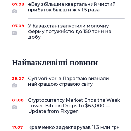
eBay збільшив квартальний чистий
07.08
прибуток більш ніж у 1,5 раза
У Казахстані запустили молочну
07.08
ферму потужністю до 150 тонн на
добу
Найважливіші новини
Суп vori-vori з Парагваю визнали
29.07
найкращою стравою світу
Cryptocurrency Market Ends the Week
01.08
Lower: Bitcoin Drops to $63,000 —
Update from Fixygen
Кравченко задекларував 11,3 млн грн
17.07