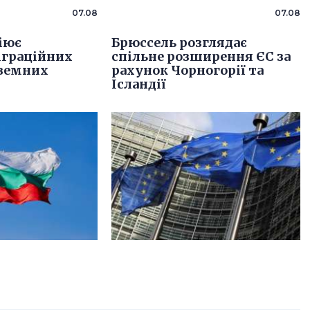
07.08
07.08
ціює
Брюссель розглядає
іграційних
спільне розширення ЄС за
оземних
рахунок Чорногорії та
Ісландії