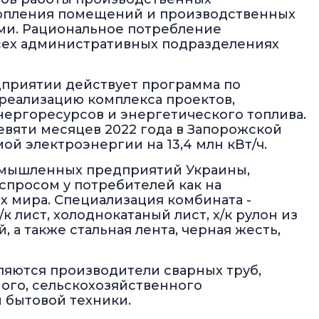
топления помещений и производственных
ами. Рациональное потребление
сех административных подразделениях
дприятии действует программа по
еализацию комплекса проектов,
ергоресурсов и энергетического топлива.
евяти месяцев 2022 года в Запорожской
й электроэнергии на 13,4 млн кВт/ч.
ромышленных предприятий Украины,
спросом у потребителей как на
ах мира. Специализация комбината -
к лист, холоднокатаный лист, х/к рулон из
 а также стальная лента, черная жесть,
яются производители сварных труб,
ого, сельскохозяйственного
 бытовой техники.