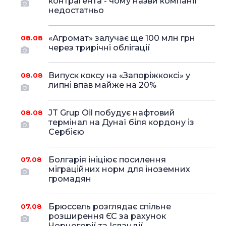
контрагента - чому назви компанії
недостатньо
«Агромат» залучає ще 100 млн грн
08.08
через трирічні облігації
Випуск коксу на «Запоріжкоксі» у
08.08
липні впав майже на 20%
JT Grup Oil побудує нафтовий
08.08
термінал на Дунаї біля кордону із
Сербією
Болгарія ініціює посилення
07.08
міграційних норм для іноземних
громадян
Брюссель розглядає спільне
07.08
розширення ЄС за рахунок
Чорногорії та Ісландії