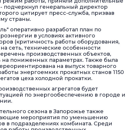
и режим работы, приняли дополнительные
, - подчеркнул генеральный директор
торого цитирует пресс-служба, призвав
му страны.
ль" оперативно разработал план по
роэнергии в условиях активного
оров (критичность работы оборудования,
на сеть, технические особенности
перечень производственных объектов,
ь на пониженных параметрах. Также была
ереориентирована на выпуск товарного
работы энергоемких прокатных станов 1150
регатов цеха холодной прокатки.
оизводственных агрегатов будет
итуацией по энергообеспечению в городе и
нии.
ительного сезона в Запорожье также
гающие мероприятия по уменьшению
в в подразделениях комбината. Среди
мов работы производственных