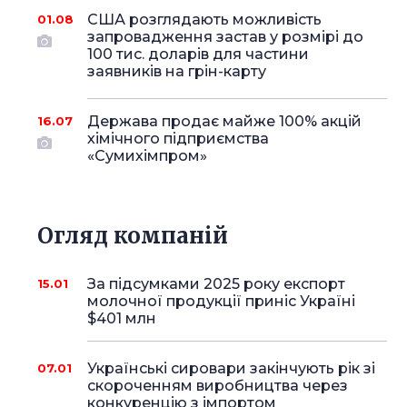
США розглядають можливість
01.08
запровадження застав у розмірі до
100 тис. доларів для частини
заявників на грін-карту
Держава продає майже 100% акцій
16.07
хімічного підприємства
«Сумихімпром»
Огляд компаній
За підсумками 2025 року експорт
15.01
молочної продукції приніс Україні
$401 млн
Українські сировари закінчують рік зі
07.01
скороченням виробництва через
конкуренцію з імпортом