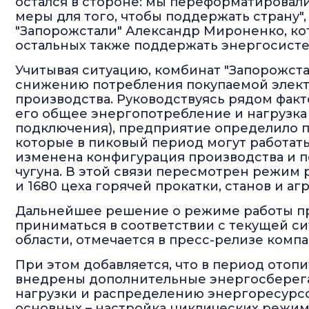
остался в стороне: мы переформатировал
меры для того, чтобы поддержать страну"
"Запорожстали" Александр Мироненко, ко
остальных также поддержать энергосисте
Учитывая ситуацию, комбинат "Запорожста
снижению потребления покупаемой элект
производства. Руководствуясь рядом факт
его общее энергопотребление и нагрузка 
подключения), предприятие определило 
которые в пиковый период могут работат
изменена конфигурация производства и п
чугуна. В этой связи пересмотрен режим 
и 1680 цеха горячей прокатки, станов и аг
Дальнейшее решение о режиме работы пр
приниматься в соответствии с текущей с
области, отмечается в пресс-релизе компа
При этом добавляется, что в период отоп
внедрены дополнительные энергосбере
нагрузки и распределению энергоресурсо
основных – настройка циклических режи