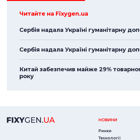
Читайте на Fixygen.ua
Сербія надала Україні гуманітарну доп
Сербія надала Україні гуманітарну до
Китай забезпечив майже 29% товарного
року
НОВИНИ
Ринки
Технології