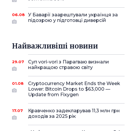
У Баварії заарештували українця за
06.08
підозрою у підготовці диверсій
Найважливіші новини
Суп vori-vori з Парагваю визнали
29.07
найкращою стравою світу
Cryptocurrency Market Ends the Week
01.08
Lower: Bitcoin Drops to $63,000 —
Update from Fixygen
Кравченко задекларував 11,3 млн грн
17.07
доходів за 2025 рік