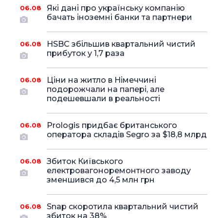
Які дані про українську компанію
06.08
бачать іноземні банки та партнери
HSBC збільшив квартальний чистий
06.08
прибуток у 1,7 раза
Ціни на житло в Німеччині
06.08
подорожчали на папері, але
подешевшали в реальності
Prologis придбає британського
06.08
оператора складів Segro за $18,8 млрд
Збиток Київського
06.08
електровагоноремонтного заводу
зменшився до 4,5 млн грн
Snap скоротила квартальний чистий
06.08
збиток на 38%