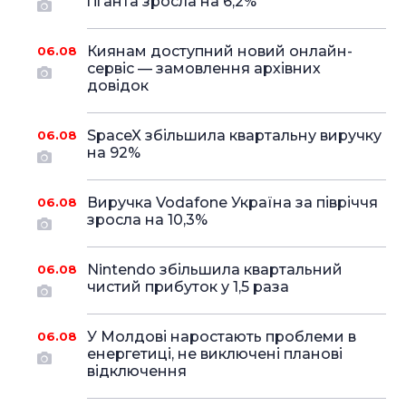
гіганта зросла на 6,2%
Киянам доступний новий онлайн-
06.08
сервіс — замовлення архівних
довідок
SpaceX збільшила квартальну виручку
06.08
на 92%
Виручка Vodafone Україна за півріччя
06.08
зросла на 10,3%
Nintendo збільшила квартальний
06.08
чистий прибуток у 1,5 раза
У Молдові наростають проблеми в
06.08
енергетиці, не виключені планові
відключення