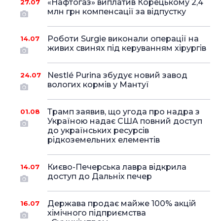
«Нафтогаз» виплатив Корецькому 2,4
27.07
млн грн компенсації за відпустку
Роботи Surgie виконали операції на
14.07
живих свинях під керуванням хірургів
Nestlé Purina збудує новий завод
24.07
вологих кормів у Мантуї
Трамп заявив, що угода про надра з
01.08
Україною надає США повний доступ
до українських ресурсів
рідкоземельних елементів
Києво-Печерська лавра відкрила
14.07
доступ до Дальніх печер
Держава продає майже 100% акцій
16.07
хімічного підприємства