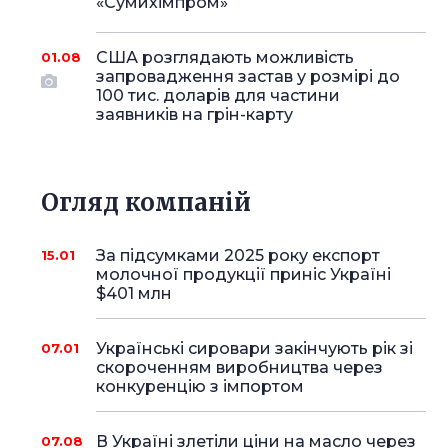
«Сумихімпром»
США розглядають можливість
01.08
запровадження застав у розмірі до
100 тис. доларів для частини
заявників на грін-карту
Огляд компаній
За підсумками 2025 року експорт
15.01
молочної продукції приніс Україні
$401 млн
Українські сировари закінчують рік зі
07.01
скороченням виробництва через
конкуренцію з імпортом
В Україні злетіли ціни на масло через
07.08