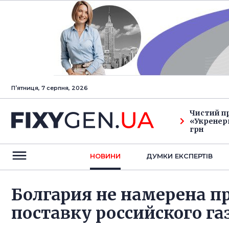
Пʼятниця, 7 серпня, 2026
Чистий п
«Укренерг
грн
НОВИНИ
ДУМКИ ЕКСПЕРТIВ
Болгария не намерена п
поставку российского га