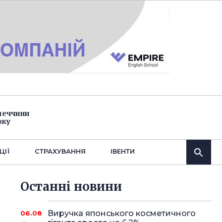
імеччини
оку
ЦІЇ
СТРАХУВАННЯ
IВЕНТИ
Останнi новини
Виручка японського косметичного
06.08