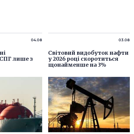
04.08
03.08
ні
Світовий видобуток нафти
СПГ лише з
у 2026 році скоротиться
щонайменше на 3%