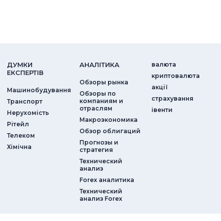
ДУМКИ
АНАЛIТИКА
валюта
ЕКСПЕРТIВ
криптовалюта
Обзоры рынка
акції
Машинобудування
Обзоры по
страхування
компаниям и
Транспорт
отраслям
iвенти
Нерухомість
Макроэкономика
Рітейл
Обзор облигаций
Телеком
Прогнозы и
Хімічна
стратегия
Технический
анализ
Forex аналитика
Технический
анализ Forex