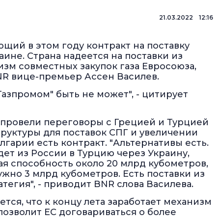
21.03.2022 12:16
щий в этом году контракт на поставку
аине. Страна надеется на поставки из
зм совместных закупок газа Евросоюза,
R вице-премьер Ассен Василев.
Газпромом" быть не может", - цитирует
 провели переговоры с Грецией и Турцией
уктуры для поставок СПГ и увеличении
лгарии есть контракт. "Альтернативы есть.
дет из России в Турцию через Украину,
я способность около 20 млрд кубометров,
ужно 3 млрд кубометров. Есть поставки из
тегия", - приводит BNR слова Василева.
ется, что к концу лета заработает механизм
позволит ЕС договариваться о более