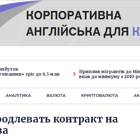
рибуток
Приплив мігрантів до Н
омашин» зріс до 6,5 млн
впав до мінімуму з 2010 р
АНАЛIТИКА
ВАЛЮТА
КРИПТОВАЛЮТА
АК
родлевать контракт на
за