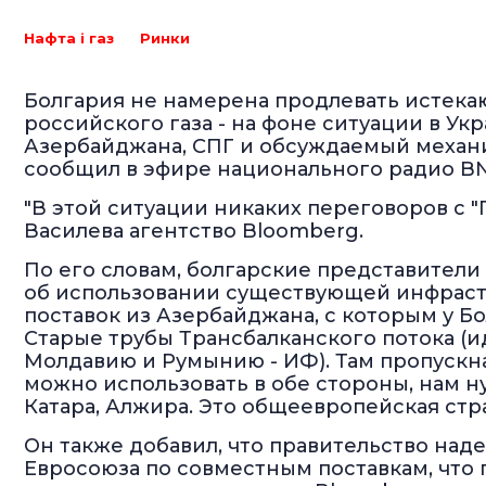
Нафта і газ
Ринки
Болгария не намерена продлевать истекаю
российского газа - на фоне ситуации в Укр
Азербайджана, СПГ и обсуждаемый механи
сообщил в эфире национального радио BN
"В этой ситуации никаких переговоров с "
Василева агентство Bloomberg.
По его словам, болгарские представители
об использовании существующей инфрастр
поставок из Азербайджана, с которым у Бо
Старые трубы Трансбалканского потока (и
Молдавию и Румынию - ИФ). Там пропускна
можно использовать в обе стороны, нам н
Катара, Алжира. Это общеевропейская стра
Он также добавил, что правительство наде
Евросоюза по совместным поставкам, что 