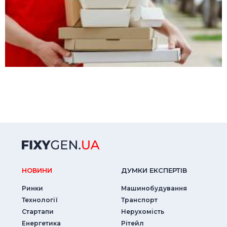
НОВИНИ
ДУМКИ ЕКСПЕРТIВ
Ринки
Машинобудування
Технології
Транспорт
Стартапи
Нерухомість
Енергетика
Рітейл