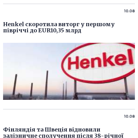
10.08
Henkel скоротила виторг у першому
півріччі до EUR10,35 млрд
10.08
Фінляндія та Швеція відновили
залізничне сполучення після 38-річної