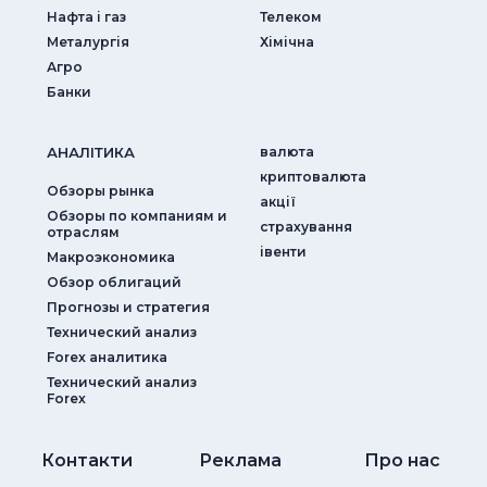
Нафта і газ
Телеком
Металургія
Хімічна
Агро
Банки
АНАЛIТИКА
валюта
криптовалюта
Обзоры рынка
акції
Обзоры по компаниям и
страхування
отраслям
iвенти
Макроэкономика
Обзор облигаций
Прогнозы и стратегия
Технический анализ
Forex аналитика
Технический анализ
Forex
Контакти
Реклама
Про нас