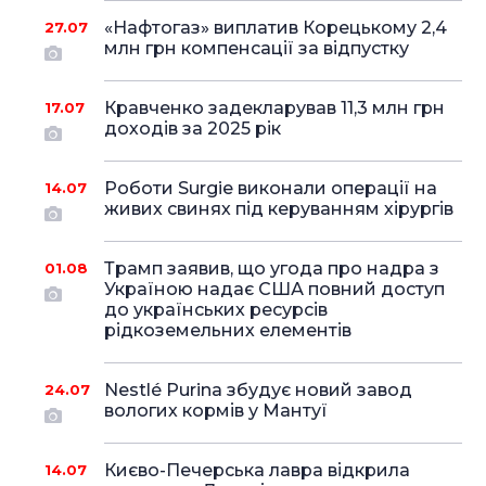
«Нафтогаз» виплатив Корецькому 2,4
27.07
млн грн компенсації за відпустку
Кравченко задекларував 11,3 млн грн
17.07
доходів за 2025 рік
Роботи Surgie виконали операції на
14.07
живих свинях під керуванням хірургів
Трамп заявив, що угода про надра з
01.08
Україною надає США повний доступ
до українських ресурсів
рідкоземельних елементів
Nestlé Purina збудує новий завод
24.07
вологих кормів у Мантуї
Києво-Печерська лавра відкрила
14.07