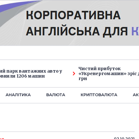
Чистий прибуток
ий парк вантажних авто у
«Укренергомашин» зріс д
овнили 1206 машин
грн
АНАЛIТИКА
ВАЛЮТА
КРИПТОВАЛЮТА
АК
02.10.2021