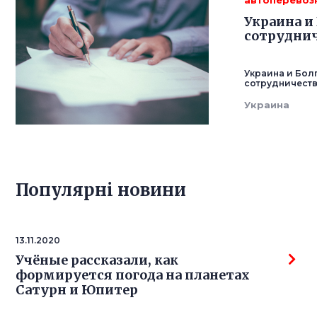
автоперевоз
Украина и
сотруднич
Украина и Бол
сотрудничеств
Украина
Популярнi новини
13.11.2020
Учёные рассказали, как
формируется погода на планетах
Сатурн и Юпитер