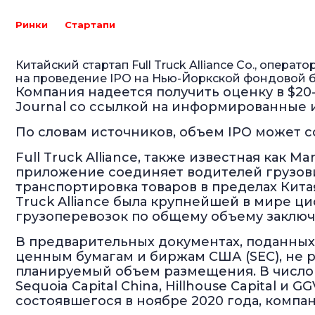
Ринки
Стартапи
Китайский стартап Full Truck Alliance Co., опера
на проведение IPO на Нью-Йоркской фондовой б
Компания надеется получить оценку в $20-3
Journal со ссылкой на информированные 
По словам источников, объем IPO может со
Full Truck Alliance, также известная как 
приложение соединяет водителей грузови
транспортировка товаров в пределах Китая.
Truck Alliance была крупнейшей в мире ц
грузоперевозок по общему объему заключ
В предварительных документах, поданны
ценным бумагам и биржам США (SEC), не 
планируемый объем размещения. В число е
Sequoia Capital China, Hillhouse Capital и 
состоявшегося в ноябре 2020 года, компани