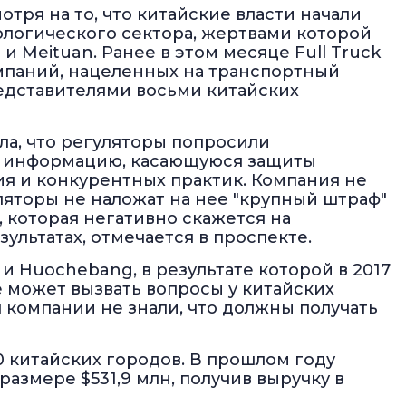
мотря на то, что китайские власти начали
логического сектора, жертвами которой
и Meituan. Ранее в этом месяце Full Truck
омпаний, нацеленных на транспортный
редставителями восьми китайских
ила, что регуляторы попросили
м информацию, касающуюся защиты
ия и конкурентных практик. Компания не
ляторы не наложат на нее "крупный штраф"
 которая негативно скажется на
ультатах, отмечается в проспекте.
 Huochebang, в результате которой в 2017
кже может вызвать вопросы у китайских
 компании не знали, что должны получать
300 китайских городов. В прошлом году
азмере $531,9 млн, получив выручку в