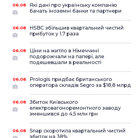
Які дані про українську компанію
06.08
бачать іноземні банки та партнери
HSBC збільшив квартальний чистий
06.08
прибуток у 1,7 раза
Ціни на житло в Німеччині
06.08
подорожчали на папері, але
подешевшали в реальності
Prologis придбає британського
06.08
оператора складів Segro за $18,8 млрд
Збиток Київського
06.08
електровагоноремонтного заводу
зменшився до 4,5 млн грн
Snap скоротила квартальний чистий
06.08
збиток на 38%