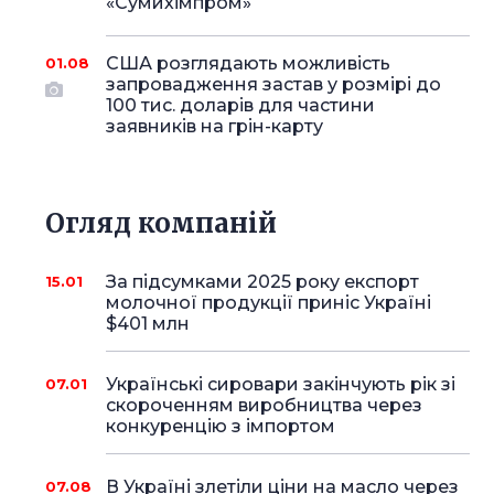
«Сумихімпром»
США розглядають можливість
01.08
запровадження застав у розмірі до
100 тис. доларів для частини
заявників на грін-карту
Огляд компаній
За підсумками 2025 року експорт
15.01
молочної продукції приніс Україні
$401 млн
Українські сировари закінчують рік зі
07.01
скороченням виробництва через
конкуренцію з імпортом
В Україні злетіли ціни на масло через
07.08