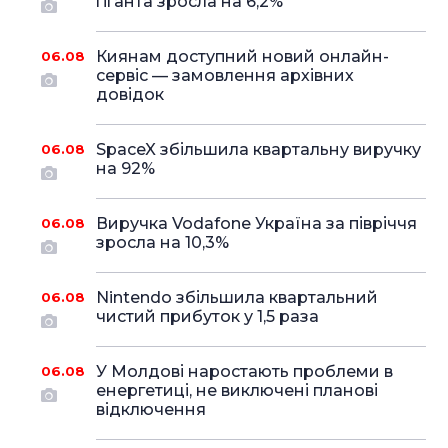
гіганта зросла на 6,2%
Киянам доступний новий онлайн-
06.08
сервіс — замовлення архівних
довідок
SpaceX збільшила квартальну виручку
06.08
на 92%
Виручка Vodafone Україна за півріччя
06.08
зросла на 10,3%
Nintendo збільшила квартальний
06.08
чистий прибуток у 1,5 раза
У Молдові наростають проблеми в
06.08
енергетиці, не виключені планові
відключення