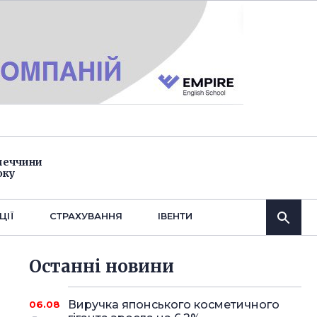
імеччини
оку
ЦІЇ
СТРАХУВАННЯ
IВЕНТИ
Останнi новини
Виручка японського косметичного
06.08