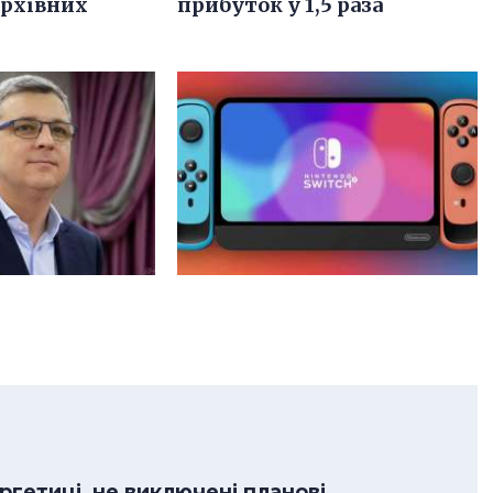
архівних
прибуток у 1,5 раза
гетиці, не виключені планові