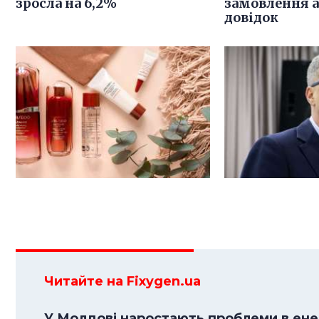
зросла на 6,2%
замовлення 
довідок
Читайте на Fixygen.ua
У Молдові наростають проблеми в енер