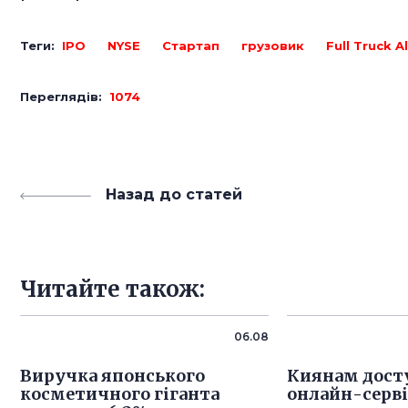
Теги:
IPO
NYSE
Стартап
грузовик
Full Truck A
Переглядів:
1074
Назад до статей
Читайте також:
06.08
Виручка японського
Киянам дост
косметичного гіганта
онлайн-серв