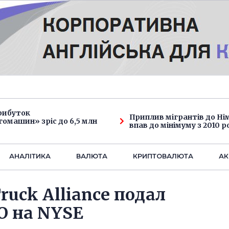
рибуток
Приплив мігрантів до Н
омашин» зріс до 6,5 млн
впав до мінімуму з 2010 р
АНАЛIТИКА
ВАЛЮТА
КРИПТОВАЛЮТА
АК
ruck Alliance подал
O на NYSE