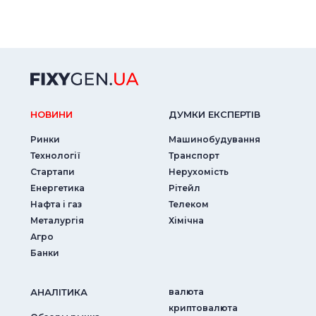
НОВИНИ
ДУМКИ ЕКСПЕРТIВ
Ринки
Машинобудування
Технології
Транспорт
Стартапи
Нерухомість
Енергетика
Рітейл
Нафта і газ
Телеком
Металургія
Хімічна
Агро
Банки
АНАЛIТИКА
валюта
криптовалюта