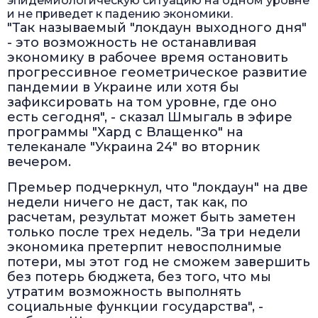
эпидемиологическую ситуацию на одном уровне
и не приведет к падению экономики.
"Так называемый "локдаун выходного дня"
- это возможность не останавливая
экономику в рабочее время остановить
прогрессивное геометрическое развитие
пандемии в Украине или хотя бы
зафиксировать на том уровне, где оно
есть сегодня", - сказал Шмыгаль в эфире
программы "Хард с Влащенко" на
телеканале "Украина 24" во вторник
вечером.
Премьер подчеркнул, что "локдаун" на две
недели ничего не даст, так как, по
расчетам, результат может быть заметен
только после трех недель. "За три недели
экономика претерпит невосполнимые
потери, мы этот год не сможем завершить
без потерь бюджета, без того, что мы
утратим возможность выполнять
социальные функции государства", -