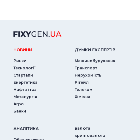
НОВИНИ
ДУМКИ ЕКСПЕРТIВ
Ринки
Машинобудування
Технології
Транспорт
Стартапи
Нерухомість
Енергетика
Рітейл
Нафта і газ
Телеком
Металургія
Хімічна
Агро
Банки
АНАЛIТИКА
валюта
криптовалюта
Обзоры рынка