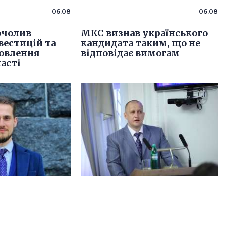
06.08
06.08
очолив
МКС визнав українського
вестицій та
кандидата таким, що не
новлення
відповідає вимогам
ласті