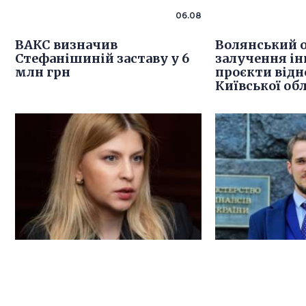
06.08
ВАКС визначив
Волянський 
Стефанішиній заставу у 6
залучення ін
млн грн
проєкти від
Київської об