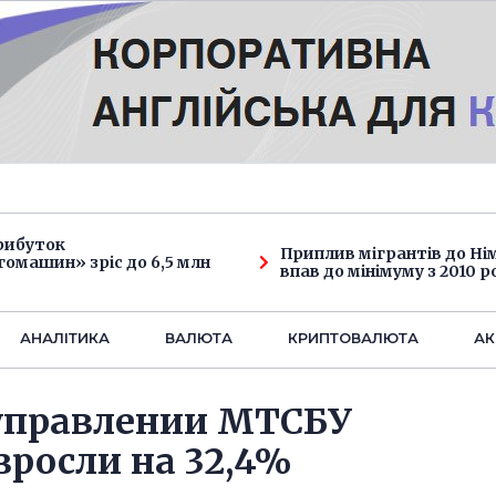
рибуток
Приплив мігрантів до Н
омашин» зріс до 6,5 млн
впав до мінімуму з 2010 р
АНАЛIТИКА
ВАЛЮТА
КРИПТОВАЛЮТА
АК
управлении МТСБУ
зросли на 32,4%