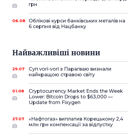
грн
Облікові курси банківських металів на
06.08
6 серпня від Нацбанку
Найважливіші новини
Суп vori-vori з Парагваю визнали
29.07
найкращою стравою світу
Cryptocurrency Market Ends the Week
01.08
Lower: Bitcoin Drops to $63,000 —
Update from Fixygen
«Нафтогаз» виплатив Корецькому 2,4
27.07
млн грн компенсації за відпустку