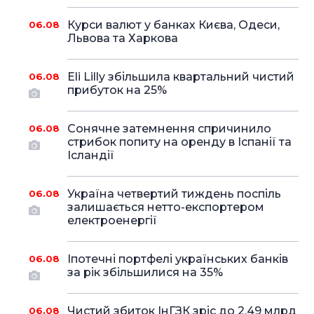
Курси валют у банках Києва, Одеси,
06.08
Львова та Харкова
Eli Lilly збільшила квартальний чистий
06.08
прибуток на 25%
Сонячне затемнення спричинило
06.08
стрибок попиту на оренду в Іспанії та
Ісландії
Україна четвертий тиждень поспіль
06.08
залишається нетто-експортером
електроенергії
Іпотечні портфелі українських банків
06.08
за рік збільшилися на 35%
Чистий збиток ІнГЗК зріс до 2,49 млрд
06.08