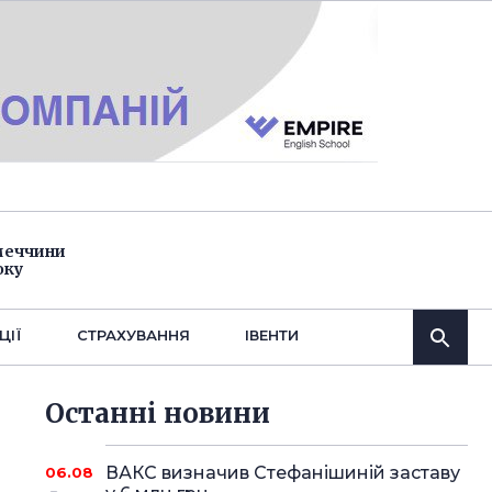
імеччини
оку
ЦІЇ
СТРАХУВАННЯ
IВЕНТИ
Останнi новини
ВАКС визначив Стефанішиній заставу
06.08