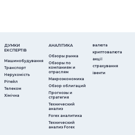
ДУМКИ
АНАЛIТИКА
валюта
ЕКСПЕРТIВ
криптовалюта
Обзоры рынка
акції
Машинобудування
Обзоры по
страхування
компаниям и
Транспорт
отраслям
iвенти
Нерухомість
Макроэкономика
Рітейл
Обзор облигаций
Телеком
Прогнозы и
Хімічна
стратегия
Технический
анализ
Forex аналитика
Технический
анализ Forex