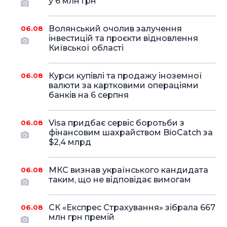
у 6 млн грн
Волянський очолив залучення
06.08
інвестицій та проєкти відновлення
Київської області
Курси купівлі та продажу іноземної
06.08
валюти за картковими операціями
банків на 6 серпня
Visa придбає сервіс боротьби з
06.08
фінансовим шахрайством BioCatch за
$2,4 млрд
МКС визнав українського кандидата
06.08
таким, що не відповідає вимогам
СК «Експрес Страхування» зібрала 667
06.08
млн грн премій