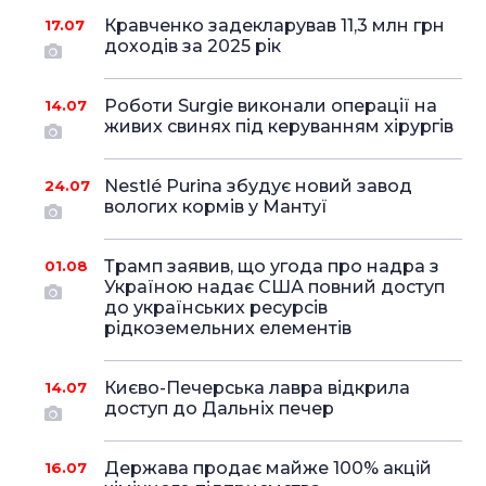
Кравченко задекларував 11,3 млн грн
17.07
доходів за 2025 рік
Роботи Surgie виконали операції на
14.07
живих свинях під керуванням хірургів
Nestlé Purina збудує новий завод
24.07
вологих кормів у Мантуї
Трамп заявив, що угода про надра з
01.08
Україною надає США повний доступ
до українських ресурсів
рідкоземельних елементів
Києво-Печерська лавра відкрила
14.07
доступ до Дальніх печер
Держава продає майже 100% акцій
16.07