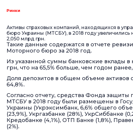
Ринки
Активы страховых компаний, находящихся в упра
бюро Украины (МТСБУ), в 2018 году увеличились н
2,050 млрд грн.
Такие данные содержатся в отчете ревиз
Моторного бюро за 2018 год.
Из указанной суммы банковские вклады в 
грн, что на 65,5% больше, чем годом ранее,
Доля депозитов в общем объеме активов со
64,8%.
Согласно отчету, средства Фонда защиты
МТСБУ в 2018 году были размещены в Гос
Украины (Укрэксимбанк, 6,6% общего объ
(23,9%), Укргазбанке (28%), УкрСиббанке (0
Кредобанке (4,1%), ОТП Банке (1,8%), Прав
(2%).