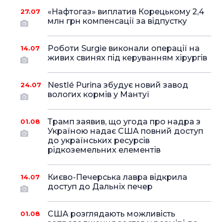
«Нафтогаз» виплатив Корецькому 2,4
27.07
млн грн компенсації за відпустку
Роботи Surgie виконали операції на
14.07
живих свинях під керуванням хірургів
Nestlé Purina збудує новий завод
24.07
вологих кормів у Мантуї
Трамп заявив, що угода про надра з
01.08
Україною надає США повний доступ
до українських ресурсів
рідкоземельних елементів
Києво-Печерська лавра відкрила
14.07
доступ до Дальніх печер
США розглядають можливість
01.08