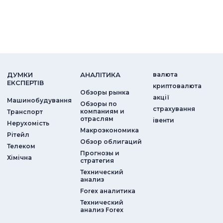
ДУМКИ
АНАЛIТИКА
валюта
ЕКСПЕРТIВ
криптовалюта
Обзоры рынка
акції
Машинобудування
Обзоры по
страхування
компаниям и
Транспорт
отраслям
iвенти
Нерухомість
Макроэкономика
Рітейл
Обзор облигаций
Телеком
Прогнозы и
Хімічна
стратегия
Технический
анализ
Forex аналитика
Технический
анализ Forex