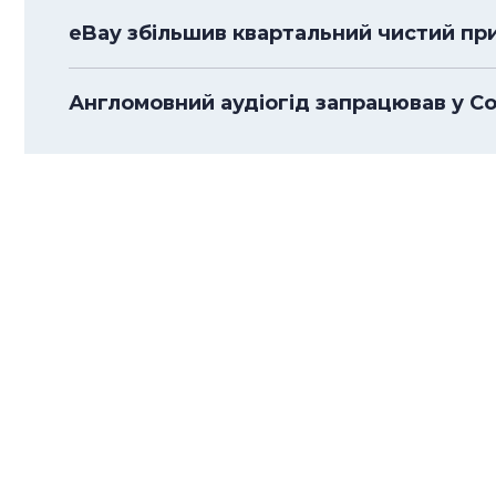
eBay збільшив квартальний чистий приб
Англомовний аудіогід запрацював у С