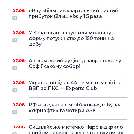
eBay збільшив квартальний чистий
07.08
прибуток більш ніж у 1,5 раза
У Казахстані запустили молочну
07.08
ферму потужністю до 150 тонн на
добу
Англомовний аудіогід запрацював у
07.08
Софійському соборі
Україна посідає 44-те місце у світі за
07.08
ВВП за ПКС — Experts Club
РФ атакувала сім об’єктів видобутку
07.08
«Укрнафти» та чотири АЗК
Сицилійське містечко Наро відкрило
07.08
прийом заявок на купівлю покинутих