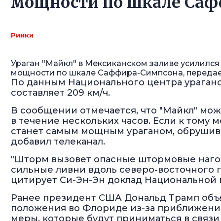
мощности по шкале Са
Ринки
Ураган "Майкл" в Мексиканском заливе усилился
мощности по шкале Саффира-Симпсона, передает
По данным Национального центра урагано
составляет 209 км/ч.
В сообщении отмечается, что "Майкл" мо
в течение нескольких часов. Если к тому 
станет самым мощным ураганом, обрушив
добавил телеканал.
"Шторм вызовет опасные штормовые нагон
сильные ливни вдоль северо-восточного п
цитирует Си-Эн-Эн доклад Национальной
Ранее президент США Дональд Трамп объ
положения во Флориде из-за приближения
меры, которые будут приниматься в связи 