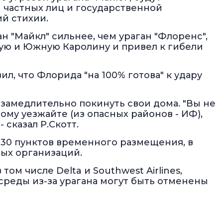
 частных лиц и государственной
ий стихии.
н "Майкл" сильнее, чем ураган "Флоренс",
ую и Южную Каролину и привел к гибели
л, что Флорида "на 100% готова" к удару
замедлительно покинуть свои дома. "Вы не
ому уезжайте (из опасных районов - ИФ),
 сказал Р.Скотт.
 30 пунктов временного размещения, в
ых организаций.
ом числе Delta и Southwest Airlines,
среды из-за урагана могут быть отменены