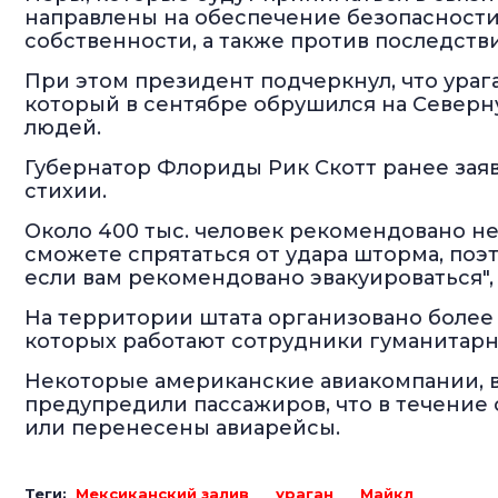
направлены на обеспечение безопасности
собственности, а также против последств
При этом президент подчеркнул, что урага
который в сентябре обрушился на Северн
людей.
Губернатор Флориды Рик Скотт ранее заяви
стихии.
Около 400 тыс. человек рекомендовано не
сможете спрятаться от удара шторма, поэт
если вам рекомендовано эвакуироваться", -
На территории штата организовано более
которых работают сотрудники гуманитарн
Некоторые американские авиакомпании, в т
предупредили пассажиров, что в течение 
или перенесены авиарейсы.
Теги:
Мексиканский залив
ураган
Майкл