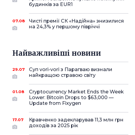
будинків за EUR1
Чисті премії СК «Надійна» знизилися
07.08
на 24,3% у першому півріччі
Найважливіші новини
Суп vori-vori з Парагваю визнали
29.07
найкращою стравою світу
Cryptocurrency Market Ends the Week
01.08
Lower: Bitcoin Drops to $63,000 —
Update from Fixygen
Кравченко задекларував 11,3 млн грн
17.07
доходів за 2025 рік