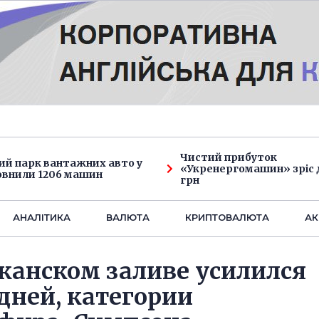
Чистий прибуток
ий парк вантажних авто у
«Укренергомашин» зріс д
овнили 1206 машин
грн
АНАЛIТИКА
ВАЛЮТА
КРИПТОВАЛЮТА
АК
канском заливе усилился
дней, категории