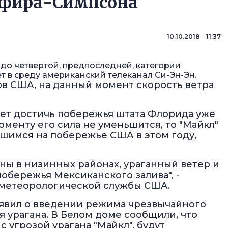
ффира-Симпсона
10.10.2018 11:37
 до четвертой, предпоследней, категории
 в среду американский телеканал Си-Эн-Эн.
в США, на данный момент скорость ветра
жет достичь побережья штата Флорида уже
моменту его сила не уменьшится, то "Майкл"
шимся на побережье США в этом году,
ы в низинных районах, ураганный ветер и
обережья Мексиканского залива", -
 метеорологической службы США.
явил о введении режима чрезвычайного
 урагана. В Белом доме сообщили, что
с угрозой урагана "Майкл", будут