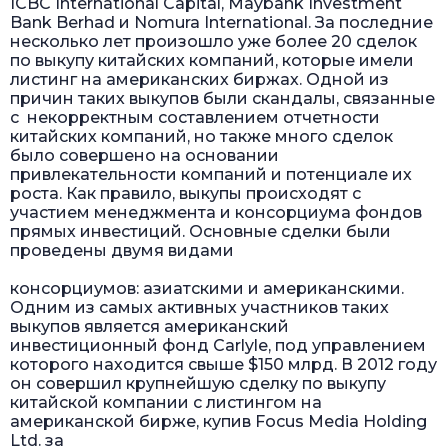
ICBC International Capital, Maybank Investment
Bank Berhad и Nomura International. За последние
несколько лет произошло уже более 20 сделок
по выкупу китайских компаний, которые имели
листинг на американских биржах. Одной из
причин таких выкупов были скандалы, связанные
с некорректным составлением отчетности
китайских компаний, но также много сделок
было совершено на основании
привлекательности компаний и потенциале их
роста. Как правило, выкупы происходят с
участием менеджмента и консорциума фондов
прямых инвестиций. Основные сделки были
проведены двумя видами
консорциумов: азиатскими и американскими.
Одним из самых активных участников таких
выкупов является американский
инвестиционный фонд Carlyle, под управлением
которого находится свыше $150 млрд. В 2012 году
он совершил крупнейшую сделку по выкупу
китайской компании с листингом на
американской бирже, купив Focus Media Holding
Ltd. за