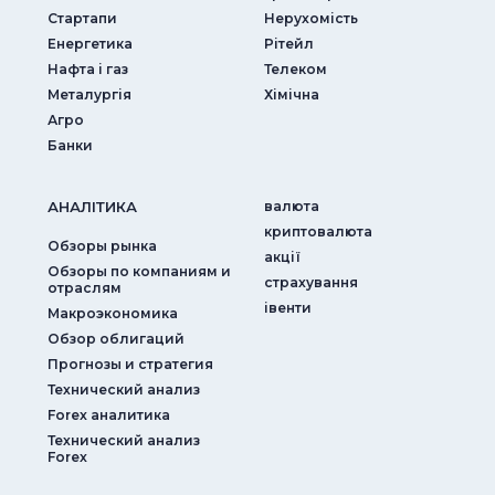
Стартапи
Нерухомість
Енергетика
Рітейл
Нафта і газ
Телеком
Металургія
Хімічна
Агро
Банки
АНАЛIТИКА
валюта
криптовалюта
Обзоры рынка
акції
Обзоры по компаниям и
страхування
отраслям
iвенти
Макроэкономика
Обзор облигаций
Прогнозы и стратегия
Технический анализ
Forex аналитика
Технический анализ
Forex