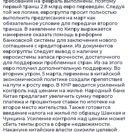
требования на февраль выполнены, поэтому
первый транш 2,8 млрд евро переведён. Следуя
той же логике, еврогруппа просит полностью
выполнить предписания на март как
обязательное условие для передачи второго
транша. В заявлении по Кипру выражается
намерение оказать помощь в реформе
банковской системы для заключения нового
соглашения с кредиторами. Из документов
еврогруппы следует вывод о наличии у
евросистемы запаса прочности, достаточного
для поддержки проблемных стран. Из-за этого
евро получил дополнительную поддержку. Во
вторник утром, 5 марта, перемены в китайской
экономической политике создали препятствия
на пути к росту евро. В КНР вводится усиленный
контроль над ценами на жильё. Народный банк
Китая предлагает увеличить сумму первого
платежа и процентные ставки по ипотеке на
второе место жительства. Также готовится
введение налога на жильё по образцу Шанхая и
Чунцина. Усиление контроля над ценами может
сбить темпы роста в сфере недвижимости.
Накануне китайские власти снизили целевой