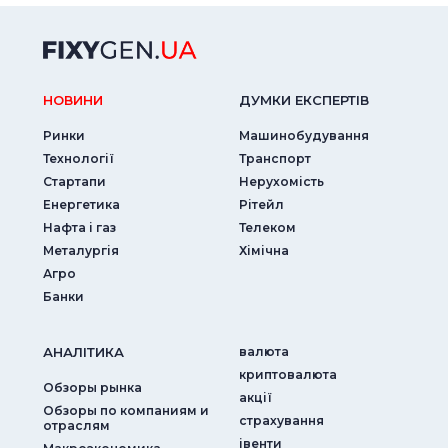
НОВИНИ
ДУМКИ ЕКСПЕРТIВ
Ринки
Машинобудування
Технології
Транспорт
Стартапи
Нерухомість
Енергетика
Рітейл
Нафта і газ
Телеком
Металургія
Хімічна
Агро
Банки
АНАЛIТИКА
валюта
криптовалюта
Обзоры рынка
акції
Обзоры по компаниям и
страхування
отраслям
iвенти