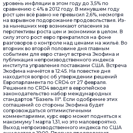
уровень инфляции в этом году до 3,5% по
сравнению с 4% в 2012 году. В минувшем году
рост цен всё равно не превысил 2,6%, несмотря
на взрывное подорожание продовольствия. Из-
за нынешних мер возникают опасения за
перспективы роста цен и экономики в целом. В
силу этого рост евро прекратился на фоне
разговоров о контроле над ценами на жильё. Во
вторник во второй половине дня главным
событием для евро станут встреча Экофина и
публикация непроизводственного индекса
института управления поставками США. Встреча
Экофина начнётся в 12:45. На повестке дня
находится вопрос об утверждении решений
Европарламента по CRD4 от 27 февраля.
Решения по CRD4 вводят в европейское
законодательство набор международных
стандартов "Базель III". Если одобрение этих
соглашений со стороны Экофина будет
сопровождаться оптимистичными
комментариями, курс евро может подняться к
максимуму 1 марта 1,31, но это маловероятно.
Выход непроизводственного индекса по США